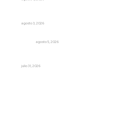
Inicia construcción de Bachillerato Nacional Margarita
Maza en Nuevo Nayarit
NAYARIT
agosto 3, 2026
Edición impresa 05 de agosto de 2026
EDICIÓN IMPRESA
agosto 5, 2026
Promueve Juventino el legado Wixárika en Ciudad de
las Artes
NAYARIT
julio 31, 2026
Archivo mensual
agosto 2026
julio 2026
junio 2026