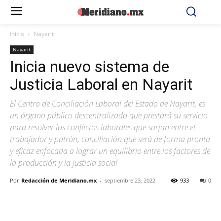
Inicio
Nayarit
Nayarit
Inicia nuevo sistema de
Justicia Laboral en Nayarit
El Centro de Conciliación Laboral del Estado de Nayarit, es
un órgano público descentralizado que prestará su servicio
para resolver los conflictos laborales que surjan entre el
trabajador y patrón, conciliación que será de forma pronta
y eficaz enfocada a lograr un equilibrio entre los factores de
la producción y la justicia social
Por
Redacción de Meridiano.mx
-
septiembre 23, 2022
933
0