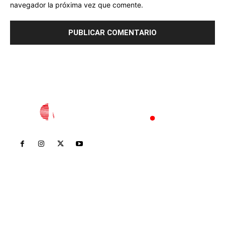
navegador la próxima vez que comente.
Inicio
Nayarit
Nacional
Policiaca
Opinión
Deportes
Edición Impresa
Sociales
Meridiano Vallarta
Contáctanos