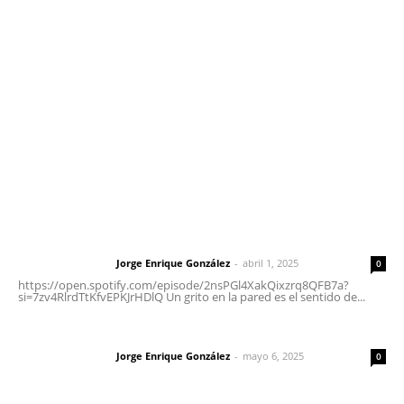
meridianoredacción@gmail.com
Tels. 3112143809 | 3112103211
Oficinas Generales: Av. Independencia #355, Tepic,
Nayarit
Letras del Director
Letras del director | Un grito en la pared
Jorge Enrique González
-
abril 1, 2025
Letras del director
0
https://open.spotify.com/episode/2nsPGl4XakQixzrq8QFB7a?
si=7zv4RlrdTtKfvEPKJrHDlQ Un grito en la pared es el sentido de...
Las vacas de Huajimic
Jorge Enrique González
-
mayo 6, 2025
Letras del director
0