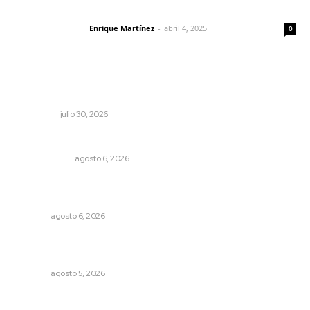
El peatón y la ciudad
Enrique Martínez
-
abril 4, 2025
Letras del director
0
Lo más popular
Crece economía mexicana 2.1 por ciento
NACIONAL
julio 30, 2026
El cuchillo usado como cuchara
OTRAS VOCES
agosto 6, 2026
Instalarán puntos de revisión contra pilotos
alcoholizados
NAYARIT
agosto 6, 2026
Perdió todo por las drogas, pero logró recuperar a su
familia
NAYARIT
agosto 5, 2026
Prevención del feminicidio: la urgencia de la denuncia