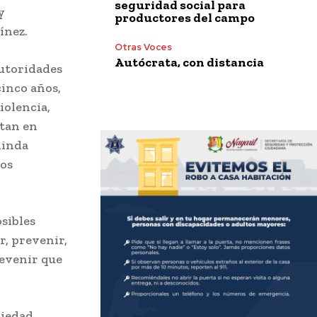
seguridad social para
y
productores del campo
ínez.
Otras Voces
Autócrata, con distancia
autoridades
cinco años,
iolencia,
rtan en
olinda
los
sibles
r, prevenir,
revenir que
ciedad