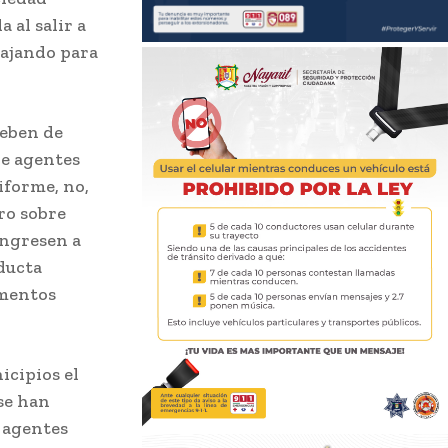
 al salir a
abajando para
deben de
de agentes
niforme, no,
ero sobre
ingresen a
ducta
ementos
icipios el
rse han
 agentes