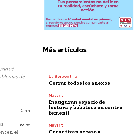
Más artículos
uridad
roblemas de
La Serpentina
Cerrar todos los anexos
Nayarit
Inauguran espacio de
lectura y bebeteca en centro
2
min.
femenil
es
664
Nayarit
Garantizan acceso a
enten el