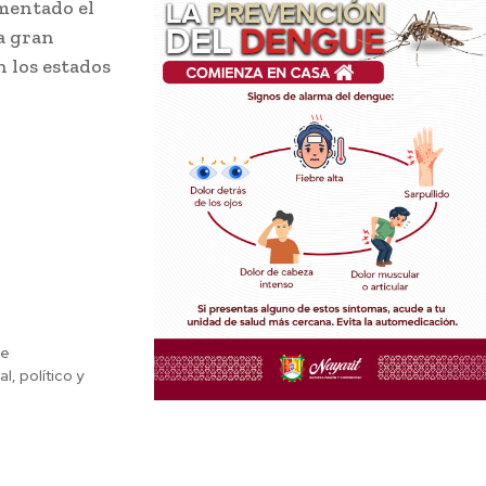
ementado el
a gran
n los estados
de
, político y