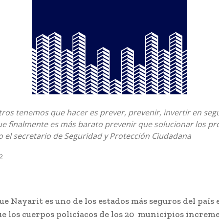
ros tenemos que hacer es prever, prevenir, invertir en seg
ue finalmente es más barato prevenir que solucionar los p
ijo el secretario de Seguridad y Protección Ciudadana
22
ue Nayarit es uno de los estados más seguros del país 
e los cuerpos policíacos de los 20 municipios increm