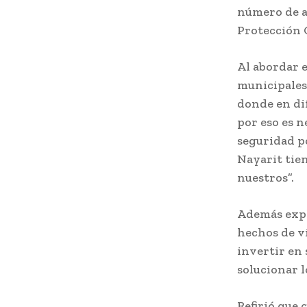
número de ag
Protección 
Al abordar e
municipales 
donde en di
por eso es n
seguridad p
Nayarit tie
nuestros”.
Además expli
hechos de vi
invertir en
solucionar l
Refirió que 