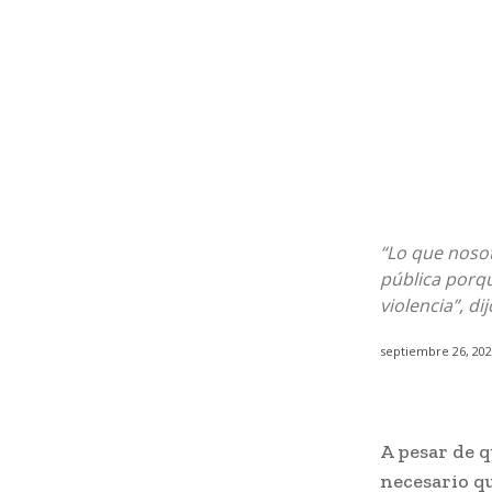
“Lo que nosot
pública porq
violencia”, d
septiembre 26, 20
A pesar de q
necesario qu