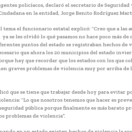
entes policíacos, declaró el secretario de Seguridad 
Ciudadana en la entidad, Jorge Benito Rodríguez Mart
l tema el funcionario estatal explicó: “Creo que a las 
ya se les olvidó lo qué pasamos no hace poco más de 
ferentes puntos del estado se registraban hechos de v
ecesario que ahora los 20 municipios del estado invie
orque hay que recordar que los estados con los que c
nen graves problemas de violencia muy por arriba de 
có que se tiene que trabajar desde hoy para evitar po
olencia: “Lo que nosotros tenemos que hacer es preve
 seguridad pública porque finalmente es más barato p
os problemas de violencia”.
cuando en un estado existen hechos de violencia la so