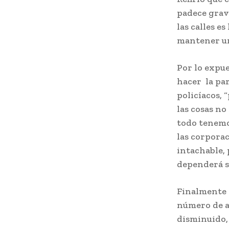
padece grave
las calles e
mantener un
Por lo expu
hacer la pa
policíacos, 
las cosas no
todo tenemo
las corpora
intachable, 
dependerá s
Finalmente 
número de a
disminuido,