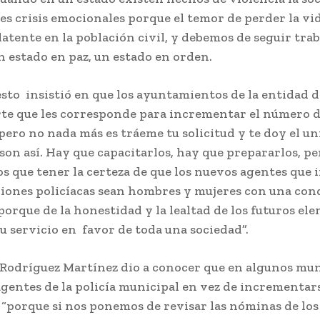
s crisis emocionales porque el temor de perder la vida
s latente en la población civil, y debemos de seguir tr
 estado en paz, un estado en orden.
esto insistió en que los ayuntamientos de la entidad 
rte que les corresponde para incrementar el número 
“pero no nada más es tráeme tu solicitud y te doy el u
 son así. Hay que capacitarlos, hay que prepararlos, p
s que tener la certeza de que los nuevos agentes que 
ciones policíacas sean hombres y mujeres con una con
porque de la honestidad y la lealtad de los futuros el
u servicio en favor de toda una sociedad”.
Rodríguez Martínez dio a conocer que en algunos mun
gentes de la policía municipal en vez de incrementa
 “porque si nos ponemos de revisar las nóminas de los