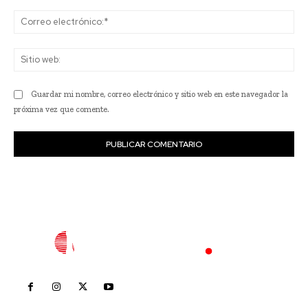
Co
ele
Sit
we
Guardar mi nombre, correo electrónico y sitio web en este navegador la
próxima vez que comente.