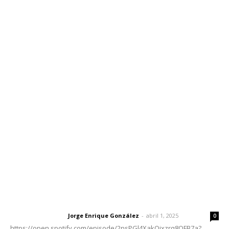
Inicio
Nayarit
Nacional
Policiaca
Opinión
Deportes
Edición Impresa
Sociales
Meridiano Vallarta
Contáctanos
meridianoredacción@gmail.com
Tels. 3112143809 | 3112103211
Oficinas Generales: Av. Independencia #355, Tepic,
Nayarit
Letras del Director
Letras del director | Un grito en la pared
Jorge Enrique González
-
abril 1, 2025
Letras del director
0
https://open.spotify.com/episode/2nsPGl4XakQixzrq8QFB7a?