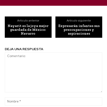
Artículo anterior
Artículo siguiente
Nayarit es la joya mejor
Expresarán infantes sus
guardada de México:
preocupaciones y
Navarro
aspiraciones
DEJA UNA RESPUESTA
Comentario:
No