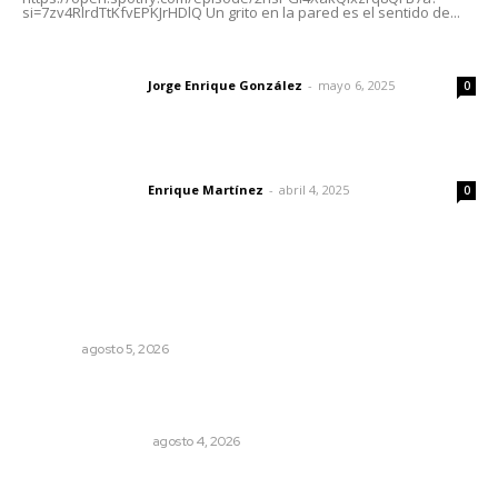
si=7zv4RlrdTtKfvEPKJrHDlQ Un grito en la pared es el sentido de...
Las vacas de Huajimic
Jorge Enrique González
-
mayo 6, 2025
Letras del director
0
El peatón y la ciudad
Enrique Martínez
-
abril 4, 2025
Letras del director
0
Lo más popular
Reafirma DIF Nayarit atención directa a comunidades
vulnerables
NAYARIT
agosto 5, 2026
Pensiones absorben un tercio de lo que gasta el
gobierno
MONITOR POLÍTICO
agosto 4, 2026
Nayarit, en alerta por los accidentes viales