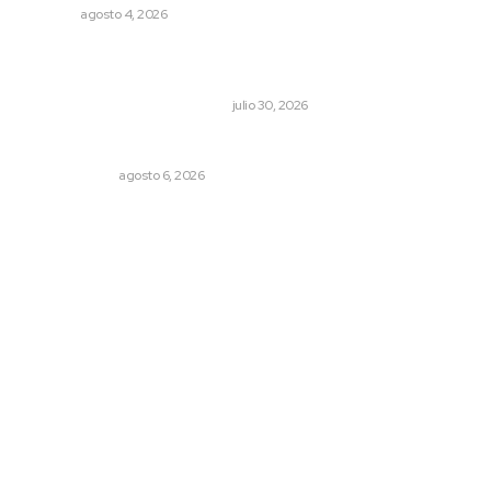
NAYARIT
agosto 4, 2026
Antes de que Maná hiciera historia, José José ya le
había cantado a San Blas
LA HISTORIA TAMBIÉN ES NOTICIA
julio 30, 2026
Eufemismos
OTRAS VOCES
agosto 6, 2026
Archivo mensual
agosto 2026
julio 2026
junio 2026
mayo 2026
abril 2026
marzo 2026