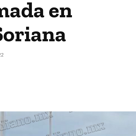
mada en
Soriana
22