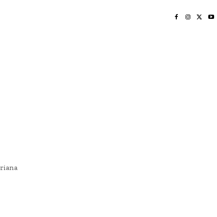
INICIO
NAYARIT
NACIONAL
POLICIACA
OPINIÓN
DEPORTES
EDICIÓN IMPRESA
SOCIALES
MERIDIANO VALLARTA
riana