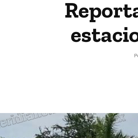
Report
estaci
P