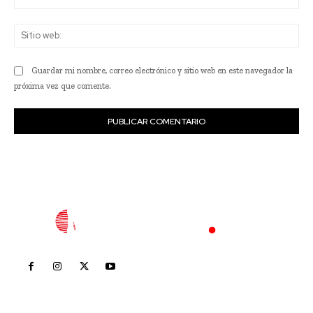
ele
Sit
we
Guardar mi nombre, correo electrónico y sitio web en este navegador la
próxima vez que comente.
Inicio
Nayarit
Nacional
Policiaca
Opinión
Deportes
Edición Impresa
Sociales
Meridiano Vallarta