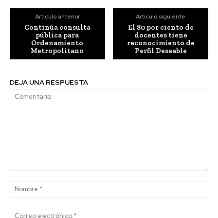
Artículo anterior
Artículo siguiente
Continúa consulta
El 80 por ciento de
pública para
docentes tiene
Ordenamiento
reconocimiento de
Metropolitano
Perfil Deseable
DEJA UNA RESPUESTA
Comentario:
No
Co