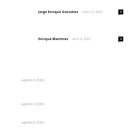
Las vacas de Huajimic
Jorge Enrique González
-
mayo 6, 2025
Letras del director
0
El peatón y la ciudad
Enrique Martínez
-
abril 4, 2025
Letras del director
0
Lo más popular
El ser humano ―vivo y difunto― es como un soplo,
como una sombra que pasa
OPINIÓN
agosto 3, 2026
Impulsan ruta turística en San Blas; Mecatán: Tierra de
Agua, Senderos y Plátanos
NAYARIT
agosto 3, 2026
Agosto, la hora de definirse
OPINIÓN
agosto 6, 2026