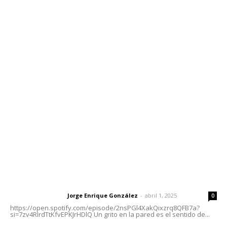
Contáctanos
meridianoredacción@gmail.com
Tels. 3112143809 | 3112103211
Oficinas Generales: Av. Independencia #355, Tepic,
Nayarit
Letras del Director
Letras del director | Un grito en la pared
Jorge Enrique González
-
abril 1, 2025
Letras del director
0
https://open.spotify.com/episode/2nsPGl4XakQixzrq8QFB7a?
si=7zv4RlrdTtKfvEPKJrHDlQ Un grito en la pared es el sentido de...