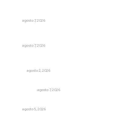
Abrirá Walmart sucursal en Xalisco con inversión
millonaria
NAYARIT
agosto 7, 2026
Recupera la CONDUSEF 17.8 millones de pesos a favor
de usuarios financieros
NAYARIT
agosto 7, 2026
Madrugada de terror en Tepic: borrachas provocan
aparatoso accidente y huye
POLICIACA
agosto 2, 2026
Edición impresa 08 de agosto de 2026
EDICIÓN IMPRESA
agosto 7, 2026
Prohibirán celulares en escuelas de Nayarit
NAYARIT
agosto 5, 2026
Archivo mensual