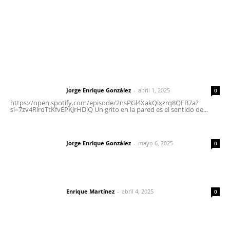
Nayarit
Letras del Director
Letras del director | Un grito en la pared
Jorge Enrique González
-
abril 1, 2025
Letras del director
0
https://open.spotify.com/episode/2nsPGl4XakQixzrq8QFB7a?
si=7zv4RlrdTtKfvEPKJrHDlQ Un grito en la pared es el sentido de...
Las vacas de Huajimic
Jorge Enrique González
-
mayo 6, 2025
Letras del director
0
El peatón y la ciudad
Enrique Martínez
-
abril 4, 2025
Letras del director
0
Lo más popular