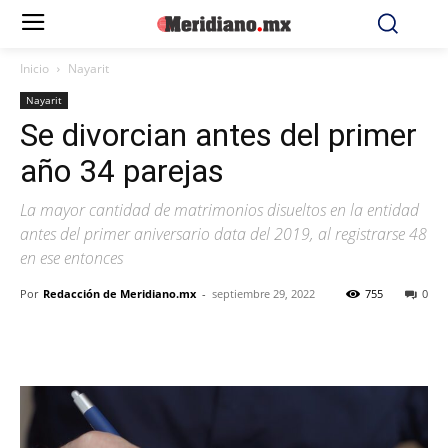
Inicio
Nayarit
Nayarit
Se divorcian antes del primer
año 34 parejas
La mayor cantidad de matrimonios disueltos en la entidad
antes del primer aniversario data del 2019, al registrarse 48
en ese entonces
Por
Redacción de Meridiano.mx
-
septiembre 29, 2022
755
0