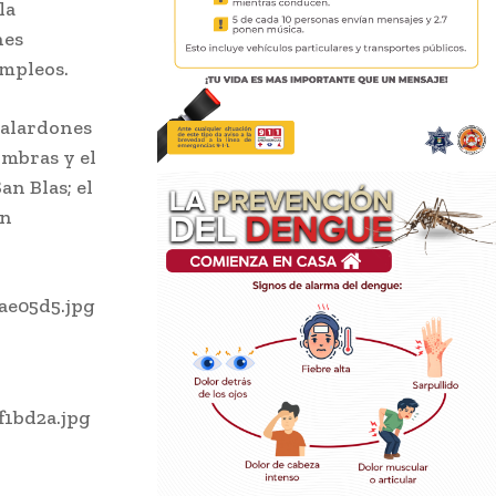
la
nes
empleos.
galardones
ombras y el
an Blas; el
en