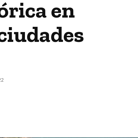
órica en
 ciudades
22