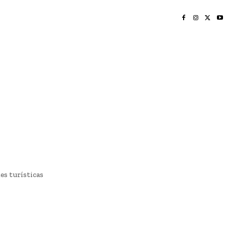
INICIO
NAYARIT
NACIONAL
POLICIACA
OPINIÓN
DEPORTES
EDICIÓN IMPRESA
SOCIALES
MERIDIANO VALLARTA
es turísticas