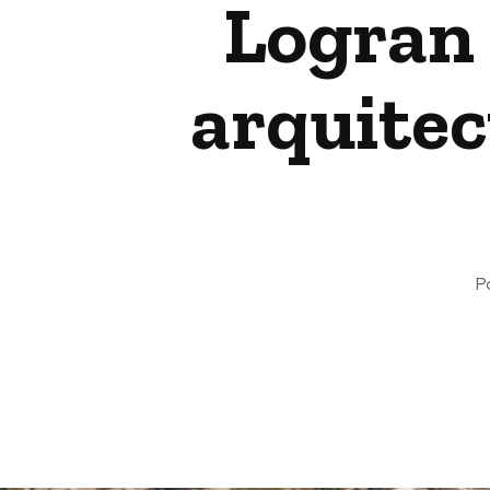
Logran 
arquitec
P