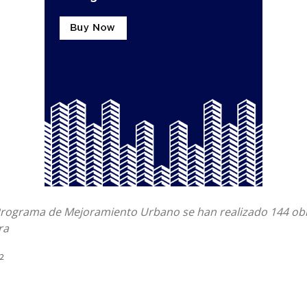
 Programa de Mejoramiento Urbano se han realizado 144 ob
ra
22