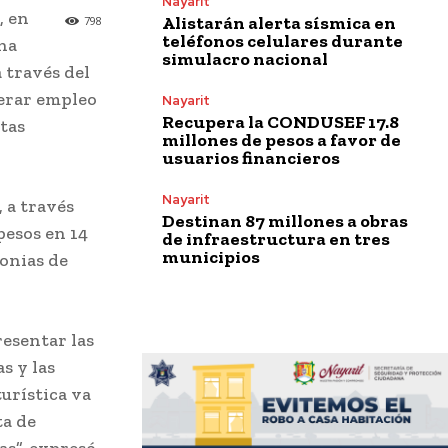
Nayarit
, en
Alistarán alerta sísmica en
798
teléfonos celulares durante
una
simulacro nacional
 través del
erar empleo
Nayarit
Recupera la CONDUSEF 17.8
stas
millones de pesos a favor de
usuarios financieros
Nayarit
, a través
Destinan 87 millones a obras
pesos en 14
de infraestructura en tres
municipios
lonias de
resentar las
s y las
turística va
ta de