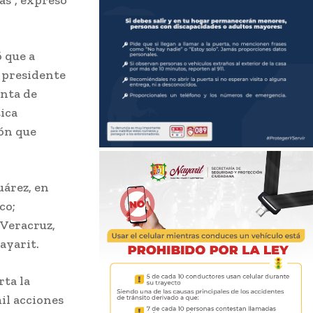
as”, expresó
ó que a
l presidente
nta de
tica
ón que
uárez, en
co;
 Veracruz,
ayarit.
rta la
mil acciones