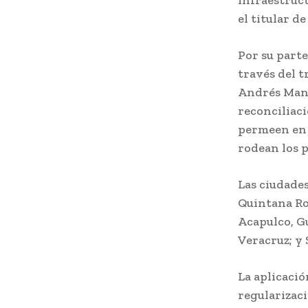
infraestruc
el titular d
Por su parte
través del t
Andrés Manu
reconciliaci
permeen en 
rodean los p
Las ciudades
Quintana Roo
Acapulco, Gu
Veracruz; y 
La aplicació
regularizaci