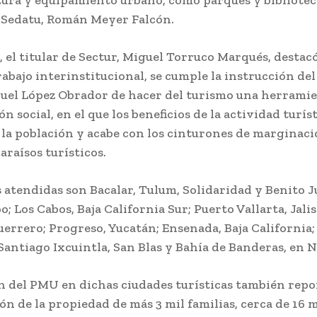
tura y equipamiento urbano, como parques y bibliotec
e Sedatu, Román Meyer Falcón.
, el titular de Sectur, Miguel Torruco Marqués, destac
rabajo interinstitucional, se cumple la instrucción de
el López Obrador de hacer del turismo una herramie
ón social, en el que los beneficios de la actividad turís
la población y acabe con los cinturones de marginaci
araísos turísticos.
 atendidas son Bacalar, Tulum, Solidaridad y Benito J
; Los Cabos, Baja California Sur; Puerto Vallarta, Jalis
errero; Progreso, Yucatán; Ensenada, Baja California;
Santiago Ixcuintla, San Blas y Bahía de Banderas, en N
n del PMU en dichas ciudades turísticas también repo
ón de la propiedad de más 3 mil familias, cerca de 16 