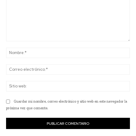
Comentario:
No
Co
ele
Sit
we
Guardar mi nombre, correo electrónico y sitio web en este navegador la
próxima vez que comente.