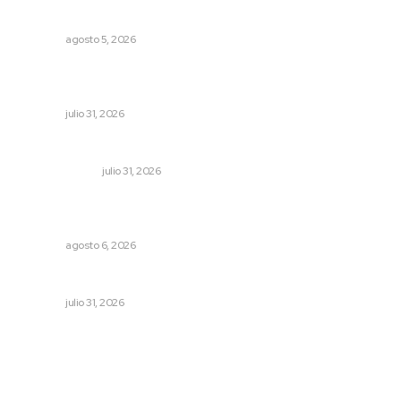
Buscan sanar suelos cansados en el norte de Nayarit
NAYARIT
agosto 5, 2026
Apuesta la UAN por una transformación sostenible
mediante ciencia e innovación tecnológica
NAYARIT
julio 31, 2026
Cerrar todos los anexos
LA SERPENTINA
julio 31, 2026
Supervisan normas de calidad en establecimientos
turísticos de Tepic
NAYARIT
agosto 6, 2026
Perciben certidumbre en Mercado Juan Escutia
NAYARIT
julio 31, 2026
Archivo mensual