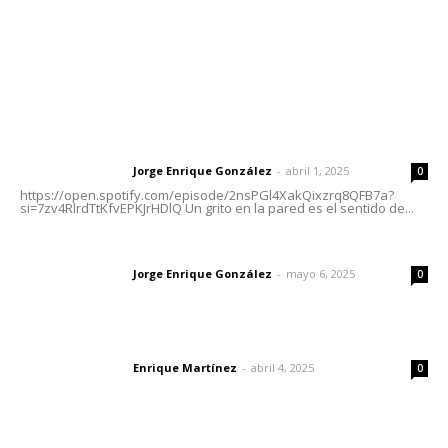
Nayarit
Letras del Director
Letras del director | Un grito en la pared
Jorge Enrique González
-
abril 1, 2025
Letras del director
0
https://open.spotify.com/episode/2nsPGl4XakQixzrq8QFB7a?
si=7zv4RlrdTtKfvEPKJrHDlQ Un grito en la pared es el sentido de...
Las vacas de Huajimic
Jorge Enrique González
-
mayo 6, 2025
Letras del director
0
El peatón y la ciudad
Enrique Martínez
-
abril 4, 2025
Letras del director
0
Lo más popular