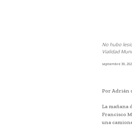
No hubo lesi
Vialidad Muni
septiembre 30, 20
Por Adrián 
La mañana de
Francisco M
una camione