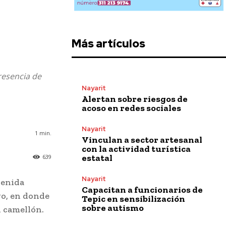
Más artículos
resencia de
Nayarit
Alertan sobre riesgos de
acoso en redes sociales
Nayarit
1
min.
Vinculan a sector artesanal
con la actividad turística
estatal
639
Nayarit
venida
Capacitan a funcionarios de
go, en donde
Tepic en sensibilización
sobre autismo
l camellón.