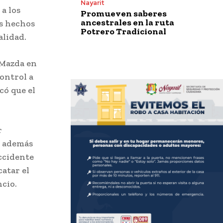
Nayarit
a los
Promueven saberes
ancestrales en la ruta
os hechos
Potrero Tradicional
alidad.
 Mazda en
control a
có que el
r
o además
accidente
catar el
cio.