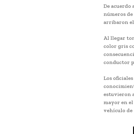
De acuerdo a
números de 
arribaron el
Al llegar t
color gris c
consecuencia
conductor pe
Los oficiale
conocimient
estuvieron a
mayor en el 
vehículo de