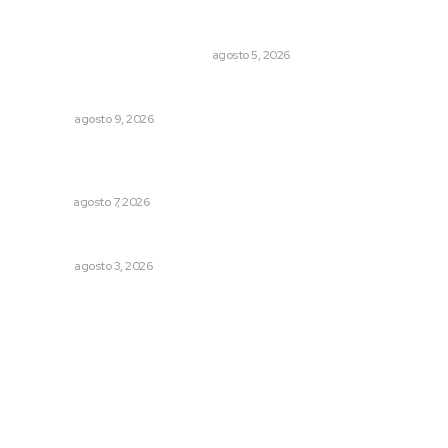
El Google Maps del Porfiriato: así conocieron México
miles de niños hace más de un siglo
LA HISTORIA TAMBIÉN ES NOTICIA
agosto 5, 2026
En tres semanas las decisiones
OPINIÓN
agosto 9, 2026
Fortalecen bienestar social con brigadas integrales en
Tecuala
NAYARIT
agosto 7, 2026
Las razones y los días por definir
OPINIÓN
agosto 3, 2026
Archivo mensual
agosto 2026
julio 2026