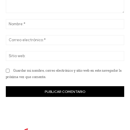
Comentario:
No
Co
ele
Sit
we
Guardar mi nombre, correo electrónico y sitio web en este navegador la
próxima vez que comente.