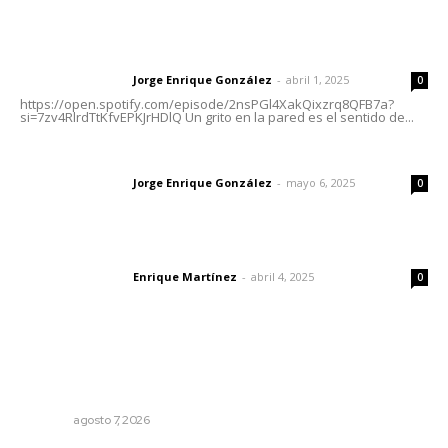
Letras del director | Un grito en la pared
Jorge Enrique González
-
abril 1, 2025
Letras del director
0
https://open.spotify.com/episode/2nsPGl4XakQixzrq8QFB7a?
si=7zv4RlrdTtKfvEPKJrHDlQ Un grito en la pared es el sentido de...
Las vacas de Huajimic
Jorge Enrique González
-
mayo 6, 2025
Letras del director
0
El peatón y la ciudad
Enrique Martínez
-
abril 4, 2025
Letras del director
0
Lo más popular
Recupera la CONDUSEF 17.8 millones de pesos a favor
de usuarios financieros
NAYARIT
agosto 7, 2026