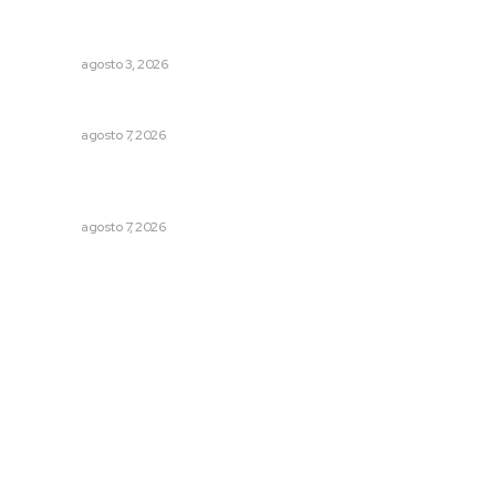
Busca CECAN a los mejores cortometrajes nayaritas
NAYARIT
agosto 3, 2026
Preparan cooperativistas zafra camaronera
NAYARIT
agosto 7, 2026
Impulsan proyectos productivos con créditos a tasa
cero de interés
NAYARIT
agosto 7, 2026
Archivo mensual
agosto 2026
julio 2026
junio 2026
mayo 2026