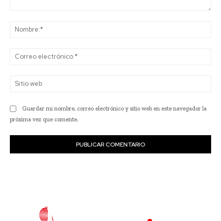
Comentario:
No
Co
ele
Sit
we
Guardar mi nombre, correo electrónico y sitio web en este navegador la
próxima vez que comente.