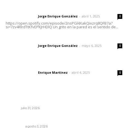
Letras del director | Un grito en la pared
Jorge Enrique González
-
abril 1, 2025
Letras del director
0
https://open.spotify.com/episode/2nsPGl4XakQixzrq8QFB7a?
si=7zv4RlrdTtKfvEPKJrHDlQ Un grito en la pared es el sentido de...
Las vacas de Huajimic
Jorge Enrique González
-
mayo 6, 2025
Letras del director
0
El peatón y la ciudad
Enrique Martínez
-
abril 4, 2025
Letras del director
0
Lo más popular
Podrían cerrar anexos en la capital
NAYARIT
julio 31, 2026
Eliminan delincuente en Bahía de Banderas
POLICIACA
agosto 3, 2026