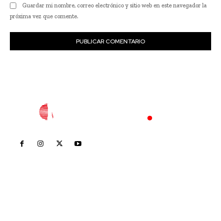
Guardar mi nombre, correo electrónico y sitio web en este navegador la
próxima vez que comente.
Inicio
Nayarit
Nacional
Policiaca
Opinión
Deportes
Edición Impresa
Sociales
Meridiano Vallarta
Contáctanos