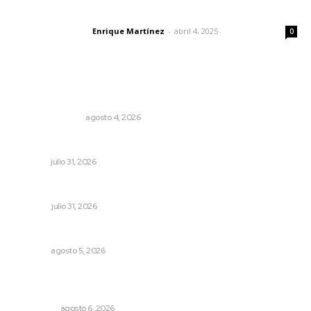
El peatón y la ciudad
Enrique Martínez
-
abril 4, 2025
Letras del director
0
Lo más popular
Edición impresa 04 de agosto de 2026
EDICIÓN IMPRESA
agosto 4, 2026
Inicia curso de verano en Escuela Superior de Música
NAYARIT
julio 31, 2026
Tópicos políticos para analizar
OPINIÓN
julio 31, 2026
Nacen venados cola blanca en Parque Tachií
NAYARIT
agosto 5, 2026
Cobertura de viaje: todo lo que necesitas saber antes
de partir
NACIONAL
agosto 6, 2026