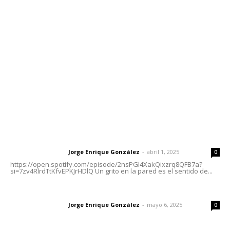
meridianoredacción@gmail.com
Tels. 3112143809 | 3112103211
Oficinas Generales: Av. Independencia #355, Tepic,
Nayarit
Letras del Director
Letras del director | Un grito en la pared
Jorge Enrique González
-
abril 1, 2025
Letras del director
0
https://open.spotify.com/episode/2nsPGl4XakQixzrq8QFB7a?
si=7zv4RlrdTtKfvEPKJrHDlQ Un grito en la pared es el sentido de...
Las vacas de Huajimic
Jorge Enrique González
-
mayo 6, 2025
Letras del director
0