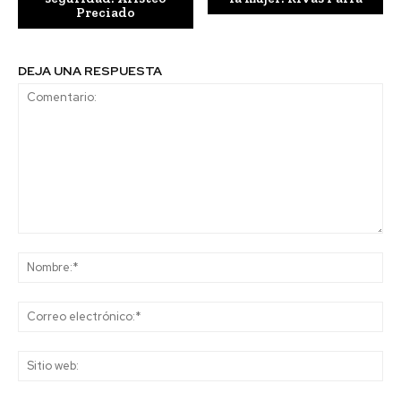
Preciado
DEJA UNA RESPUESTA
Comentario:
No
Co
ele
Sit
we