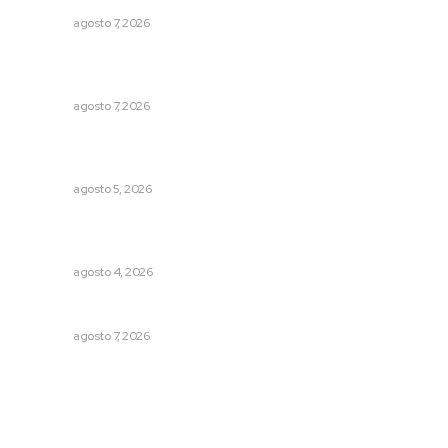
NAYARIT
agosto 7, 2026
Analizan potencial minero en diversas regiones del
estado
NAYARIT
agosto 7, 2026
Triunfa Victorina Morales con el lenguaje milenario de
sus hilos
NAYARIT
agosto 5, 2026
Reportan buen comportamiento ciudadano durante
periodo vacacional
NAYARIT
agosto 4, 2026
Preparan cooperativistas zafra camaronera
NAYARIT
agosto 7, 2026
Archivo mensual