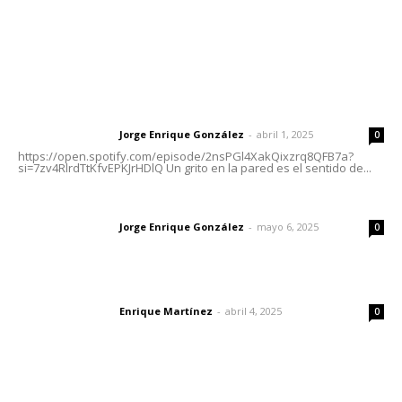
Letras del Director
Letras del director | Un grito en la pared
Jorge Enrique González
-
abril 1, 2025
Letras del director
0
https://open.spotify.com/episode/2nsPGl4XakQixzrq8QFB7a?
si=7zv4RlrdTtKfvEPKJrHDlQ Un grito en la pared es el sentido de...
Las vacas de Huajimic
Jorge Enrique González
-
mayo 6, 2025
Letras del director
0
El peatón y la ciudad
Enrique Martínez
-
abril 4, 2025
Letras del director
0
Lo más popular
Honran el legado del maestro Mariano Valadez Navarro