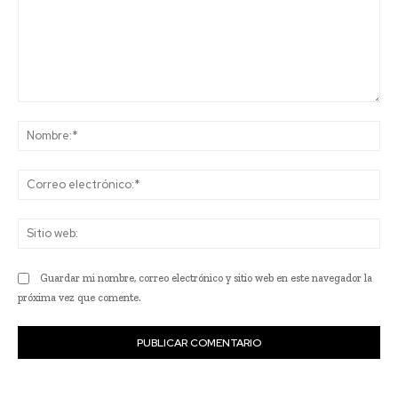
Comentario:
No
Co
ele
Sit
we
Guardar mi nombre, correo electrónico y sitio web en este navegador la
próxima vez que comente.