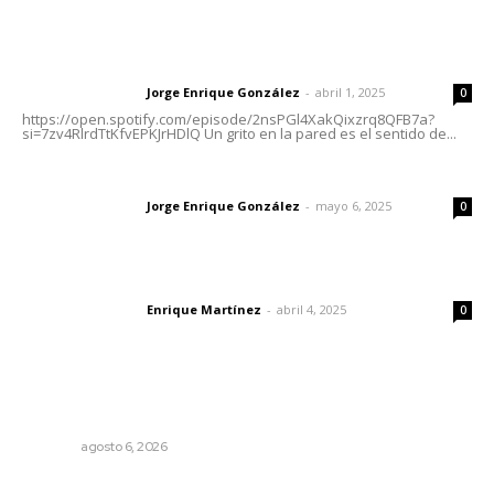
Letras del Director
Letras del director | Un grito en la pared
Jorge Enrique González
-
abril 1, 2025
Letras del director
0
https://open.spotify.com/episode/2nsPGl4XakQixzrq8QFB7a?
si=7zv4RlrdTtKfvEPKJrHDlQ Un grito en la pared es el sentido de...
Las vacas de Huajimic
Jorge Enrique González
-
mayo 6, 2025
Letras del director
0
El peatón y la ciudad
Enrique Martínez
-
abril 4, 2025
Letras del director
0
Lo más popular
Preparan la Feria de Regreso a Clases
NAYARIT
agosto 6, 2026
Una persona y CFE mantienen disputa por probable