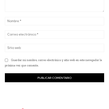
Comentario:
No
Co
ele
Sit
we
Guardar mi nombre, correo electrónico y sitio web en este navegador la
próxima vez que comente.