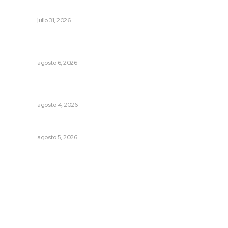
cobro indebido de luz
NAYARIT
julio 31, 2026
Muere Raúl Lucachín, el brujo de Jomulco que le dijo no
al diablo
NAYARIT
agosto 6, 2026
Intensifican sustitución de rejillas y desazolve por
temporal
NAYARIT
agosto 4, 2026
Alertan de ciberdelincuentes a través de QR falsos
NAYARIT
agosto 5, 2026
Archivo mensual
agosto 2026
julio 2026