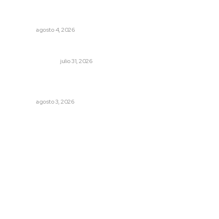
General con 40 años de carrera asume la Guardia
Nacional
NAYARIT
agosto 4, 2026
Edición impresa 31 de julio de 2026
EDICIÓN IMPRESA
julio 31, 2026
Promueven saberes ancestrales en la ruta Potrero
Tradicional
NAYARIT
agosto 3, 2026
Archivo mensual
agosto 2026
julio 2026
junio 2026
mayo 2026