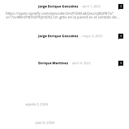
Jorge Enrique González
-
abril 1, 2025
Letras del director
0
https://open.spotify.com/episode/2nsPGl4XakQixzrq8QFB7a?
si=7zv4RlrdTtKfvEPKJrHDlQ Un grito en la pared es el sentido de...
Las vacas de Huajimic
Jorge Enrique González
-
mayo 6, 2025
Letras del director
0
El peatón y la ciudad
Enrique Martínez
-
abril 4, 2025
Letras del director
0
Lo más popular
Ocho jornaleros heridos en accidente en la carretera
Compostela-San Blas
POLICIACA
agosto 3, 2026
Edición impresa 01 de agosto de 2026
EDICIÓN IMPRESA
julio 31, 2026