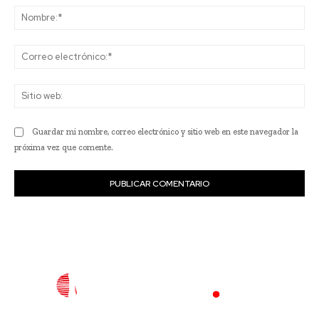
No
Co
ele
Sit
we
Guardar mi nombre, correo electrónico y sitio web en este navegador la
próxima vez que comente.