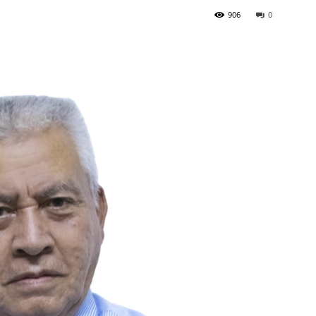
906
0