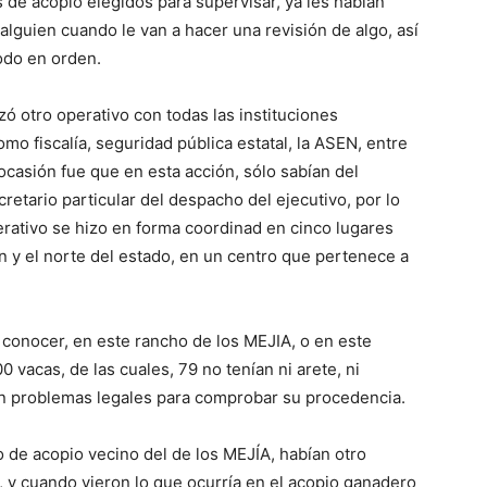
s de acopio elegidos para supervisar, ya les habían
 alguien cuando le van a hacer una revisión de algo, así
odo en orden.
zó otro operativo con todas las instituciones
mo fiscalía, seguridad pública estatal, la ASEN, entre
 ocasión fue que en esta acción, sólo sabían del
cretario particular del despacho del ejecutivo, por lo
erativo se hizo en forma coordinad en cinco lugares
án y el norte del estado, en un centro que pertenece a
conocer, en este rancho de los MEJIA, o en este
vacas, de las cuales, 79 no tenían ni arete, ni
nen problemas legales para comprobar su procedencia.
 de acopio vecino del de los MEJÍA, habían otro
 y cuando vieron lo que ocurría en el acopio ganadero