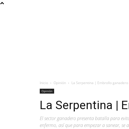
Inicio
Opinión
La Serpentina | Embrollo ganadero
Opinión
La Serpentina | 
El sector ganadero presenta batalla para evit
enfermo, así que para empezar a sanear, se