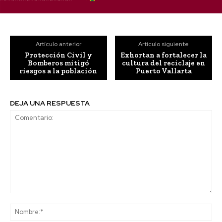
Artículo anterior
Artículo siguiente
Protección Civil y
Exhortan a fortalecer la
Bomberos mitigó
cultura del reciclaje en
riesgos a la población
Puerto Vallarta
DEJA UNA RESPUESTA
Comentario:
No