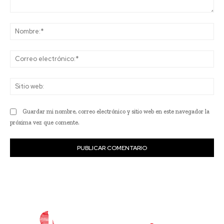
Comentario:
No
Co
ele
Sit
we
Guardar mi nombre, correo electrónico y sitio web en este navegador la
próxima vez que comente.