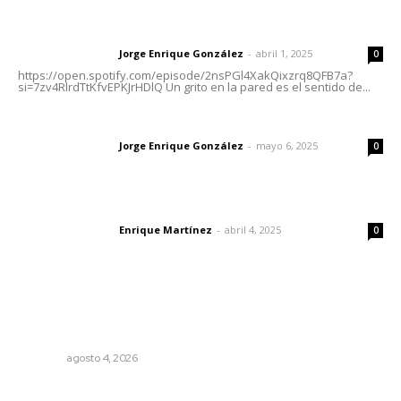
Letras del director | Un grito en la pared
Jorge Enrique González
-
abril 1, 2025
Letras del director
0
https://open.spotify.com/episode/2nsPGl4XakQixzrq8QFB7a?
si=7zv4RlrdTtKfvEPKJrHDlQ Un grito en la pared es el sentido de...
Las vacas de Huajimic
Jorge Enrique González
-
mayo 6, 2025
Letras del director
0
El peatón y la ciudad
Enrique Martínez
-
abril 4, 2025
Letras del director
0
Lo más popular
Buen gobierno, buen liderazgo y la amenaza de la
politiquería
OPINIÓN
agosto 4, 2026
Reconocen a jóvenes por impulsar proyectos