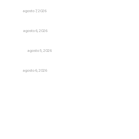
comunitarios
NAYARIT
agosto 7, 2026
Agosto, la hora de definirse
OPINIÓN
agosto 6, 2026
Árboles aplastan casas y camioneta en Tepic
POLICIACA
agosto 5, 2026
Plantarán en Nayarit miles de árboles
NAYARIT
agosto 6, 2026
Archivo mensual
agosto 2026
julio 2026
junio 2026