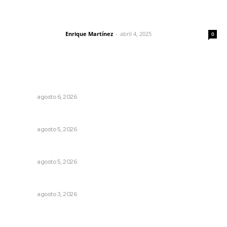
El peatón y la ciudad
Enrique Martínez
-
abril 4, 2025
Letras del director
0
Lo más popular
Celebrarán feria de lenguas indígenas
NAYARIT
agosto 6, 2026
Alertan de ciberdelincuentes a través de QR falsos
NAYARIT
agosto 5, 2026
Prohibirán celulares en escuelas de Nayarit
NAYARIT
agosto 5, 2026
Busca CECAN a los mejores cortometrajes nayaritas
NAYARIT
agosto 3, 2026
Refuerzan blindaje estatal ante conflictos en regiones
vecinas