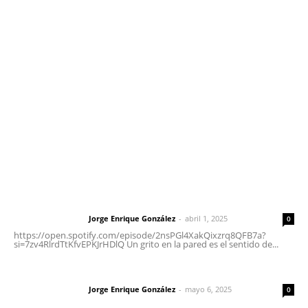
Contáctanos
meridianoredacción@gmail.com
Tels. 3112143809 | 3112103211
Oficinas Generales: Av. Independencia #355, Tepic,
Nayarit
Letras del Director
Letras del director | Un grito en la pared
Jorge Enrique González
-
abril 1, 2025
Letras del director
0
https://open.spotify.com/episode/2nsPGl4XakQixzrq8QFB7a?
si=7zv4RlrdTtKfvEPKJrHDlQ Un grito en la pared es el sentido de...
Las vacas de Huajimic
Jorge Enrique González
-
mayo 6, 2025
Letras del director
0