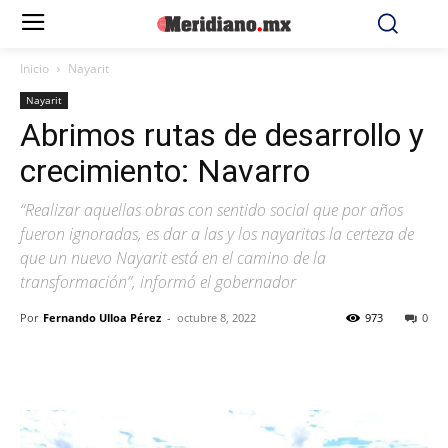
Inicio
Nayarit
Nayarit
Abrimos rutas de desarrollo y
crecimiento: Navarro
“Realizar aquellas obras con sentido social que por años
fueron ignoradas, es dar a las y los nayaritas la certeza de
que un nuevo Nayarit está en el camino de la
transformación”, informó el gobernador
Por
Fernando Ulloa Pérez
-
octubre 8, 2022
973
0