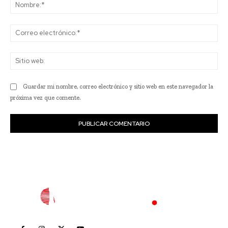
No
Co
ele
Sit
we
Guardar mi nombre, correo electrónico y sitio web en este navegador la
próxima vez que comente.