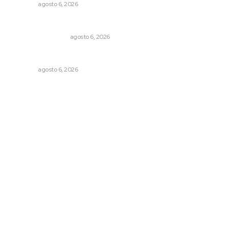
OPINIÓN
agosto 6, 2026
Por inseguridad, cero aguacate a Estados Unidos
MONITOR POLÍTICO
agosto 6, 2026
Agosto, la hora de definirse
OPINIÓN
agosto 6, 2026
Archivo mensual
agosto 2026
julio 2026
junio 2026
mayo 2026
abril 2026
marzo 2026