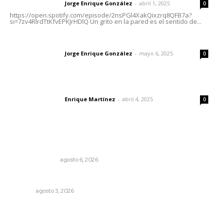
Jorge Enrique González
-
abril 1, 2025
Letras del director
0
https://open.spotify.com/episode/2nsPGl4XakQixzrq8QFB7a?
si=7zv4RlrdTtKfvEPKJrHDlQ Un grito en la pared es el sentido de...
Las vacas de Huajimic
Jorge Enrique González
-
mayo 6, 2025
Letras del director
0
El peatón y la ciudad
Enrique Martínez
-
abril 4, 2025
Letras del director
0
Lo más popular
Edición impresa 06 de agosto de 2026
EDICIÓN IMPRESA
agosto 6, 2026
Busca CECAN a los mejores cortometrajes nayaritas
NAYARIT
agosto 3, 2026
El ’68 y evolución de la democracia