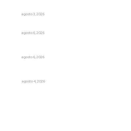
Promueven saberes ancestrales en la ruta Potrero
Tradicional
NAYARIT
agosto 3, 2026
Premian a niños con recorrido cultural en San Blas
NAYARIT
agosto 6, 2026
Alistarán alerta sísmica en teléfonos celulares durante
simulacro nacional
NAYARIT
agosto 6, 2026
Buen gobierno, buen liderazgo y la amenaza de la
politiquería
OPINIÓN
agosto 4, 2026
Archivo mensual
agosto 2026
julio 2026