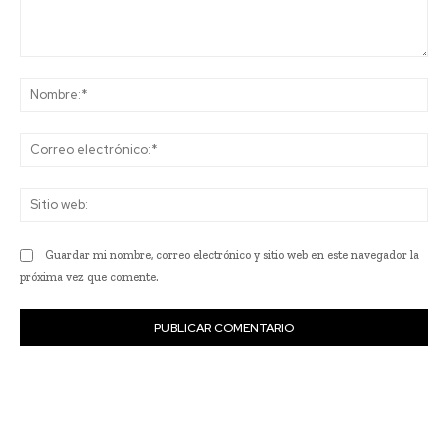
Comentario:
No
Co
ele
Sit
we
Guardar mi nombre, correo electrónico y sitio web en este navegador la
próxima vez que comente.