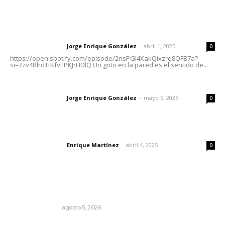
Letras del Director
Letras del director | Un grito en la pared
Jorge Enrique González
-
abril 1, 2025
Letras del director
0
https://open.spotify.com/episode/2nsPGl4XakQixzrq8QFB7a?
si=7zv4RlrdTtKfvEPKJrHDlQ Un grito en la pared es el sentido de...
Las vacas de Huajimic
Jorge Enrique González
-
mayo 6, 2025
Letras del director
0
El peatón y la ciudad
Enrique Martínez
-
abril 4, 2025
Letras del director
0
Lo más popular
Edición impresa 05 de agosto de 2026
EDICIÓN IMPRESA
agosto 5, 2026