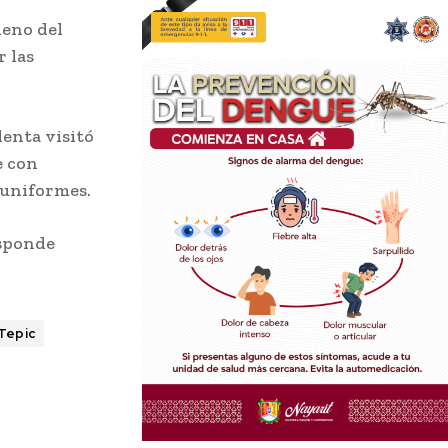
leno del
r las
denta visitó
e con
 uniformes.
esponde
Tepic