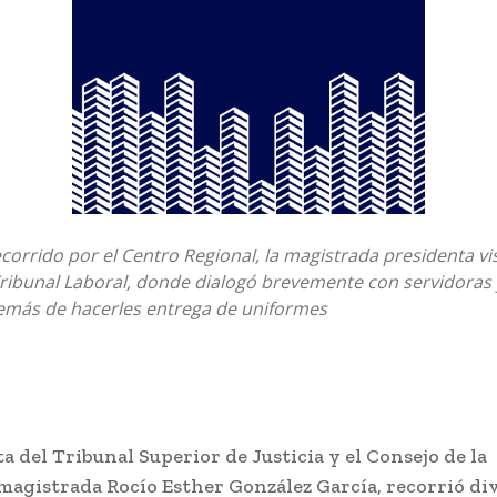
ecorrido por el Centro Regional, la magistrada presidenta vis
ribunal Laboral, donde dialogó brevemente con servidoras 
demás de hacerles entrega de uniformes
a del Tribunal Superior de Justicia y el Consejo de la
 magistrada Rocío Esther González García, recorrió di