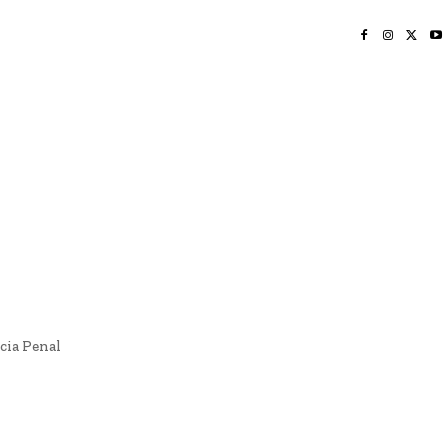
INICIO
NAYARIT
NACIONAL
POLICIACA
OPINIÓN
DEPORTES
EDICIÓN IMPRESA
SOCIALES
MERIDIANO VALLARTA
cia Penal