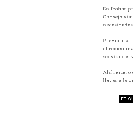
En fechas p
Consejo visi
necesidades 
Previo a su 
el recién i
servidoras y
Ahí reiteró 
llevar a la p
ETIQ