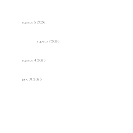
Promueven igualdad de derechos para personas con
discapacidad
NAYARIT
agosto 6, 2026
Edición impresa 07 de junio de 2026
EDICIÓN IMPRESA
agosto 7, 2026
Invitan a descubrir riqueza cultural en ruta Entre Canales
NAYARIT
agosto 4, 2026
Tópicos políticos para analizar
OPINIÓN
julio 31, 2026
Archivo mensual
agosto 2026
julio 2026