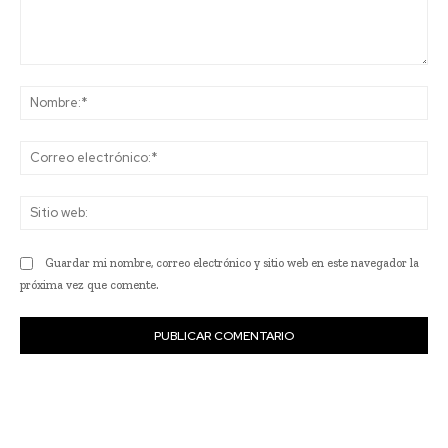
Comentario:
No
Co
ele
Sit
we
Guardar mi nombre, correo electrónico y sitio web en este navegador la
próxima vez que comente.