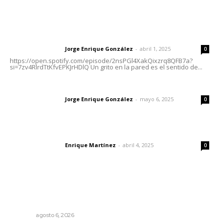
Letras del Director
Letras del director | Un grito en la pared
Jorge Enrique González
-
abril 1, 2025
Letras del director
0
https://open.spotify.com/episode/2nsPGl4XakQixzrq8QFB7a?
si=7zv4RlrdTtKfvEPKJrHDlQ Un grito en la pared es el sentido de...
Las vacas de Huajimic
Jorge Enrique González
-
mayo 6, 2025
Letras del director
0
El peatón y la ciudad
Enrique Martínez
-
abril 4, 2025
Letras del director
0
Lo más popular
Alistarán alerta sísmica en teléfonos celulares durante
simulacro nacional
NAYARIT
agosto 6, 2026