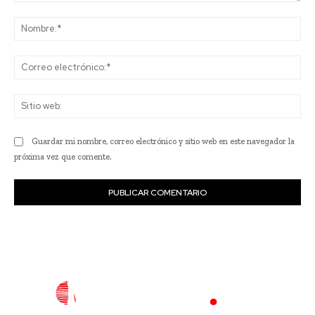
Comentario:
No
Co
ele
Sit
we
Guardar mi nombre, correo electrónico y sitio web en este navegador la
próxima vez que comente.