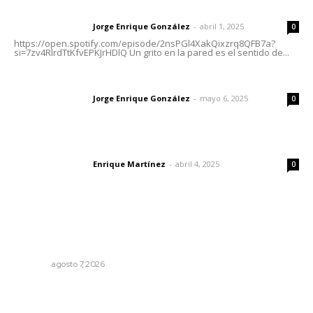
Letras del director | Un grito en la pared
Jorge Enrique González
-
abril 1, 2025
Letras del director
0
https://open.spotify.com/episode/2nsPGl4XakQixzrq8QFB7a?
si=7zv4RlrdTtKfvEPKJrHDlQ Un grito en la pared es el sentido de...
Las vacas de Huajimic
Jorge Enrique González
-
mayo 6, 2025
Letras del director
0
El peatón y la ciudad
Enrique Martínez
-
abril 4, 2025
Letras del director
0
Lo más popular
Reconocen a jóvenes por impulsar proyectos
comunitarios
NAYARIT
agosto 7, 2026
Intensifican sustitución de rejillas y desazolve por
temporal