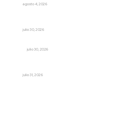
NAYARIT
agosto 4, 2026
Esperan 50 mil visitantes en el Pico Rivera Sports Arena;
preparan Feria de Nayarit en California
NAYARIT
julio 30, 2026
Crece economía mexicana 2.1 por ciento
NACIONAL
julio 30, 2026
Impulsan planeación estratégica para detonar turismo
en los municipios
NAYARIT
julio 31, 2026
Archivo mensual
agosto 2026
julio 2026
junio 2026