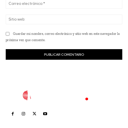
Co
ele
Sit
we
Guardar mi nombre, correo electrónico y sitio web en este navegador la
próxima vez que comente.
Inicio
Nayarit
Nacional
Policiaca
Opinión
Deportes