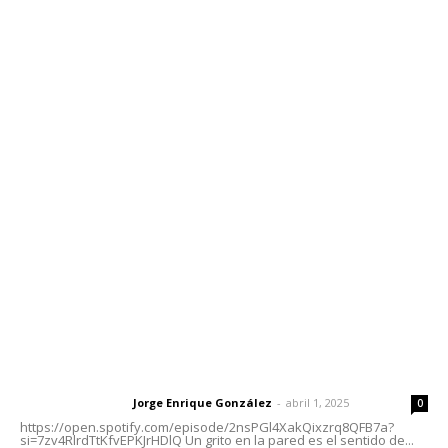
Edición Impresa
Sociales
Meridiano Vallarta
Contáctanos
meridianoredacción@gmail.com
Tels. 3112143809 | 3112103211
Oficinas Generales: Av. Independencia #355, Tepic,
Nayarit
Letras del Director
Letras del director | Un grito en la pared
Jorge Enrique González
-
abril 1, 2025
Letras del director
0
https://open.spotify.com/episode/2nsPGl4XakQixzrq8QFB7a?
si=7zv4RlrdTtKfvEPKJrHDlQ Un grito en la pared es el sentido de...