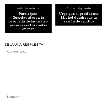
Artículo anterior
Artículo siguiente
Participan
Urge que el presidente
Guardavidas en la
Michel desahogue la
búsqueda de las cuatro
sesión de cabildo
personas extraviadas
en mar
DEJA UNA RESPUESTA
Comentario:
No