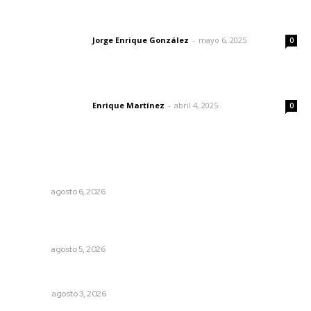
Las vacas de Huajimic
Jorge Enrique González
-
mayo 6, 2025
Letras del director
0
El peatón y la ciudad
Enrique Martínez
-
abril 4, 2025
Letras del director
0
Lo más popular
Alertan sobre riesgos de acoso en redes sociales
NAYARIT
agosto 6, 2026
Recuperan milenario sello ritual de la cultura Aztatlán en
Nayarit
NAYARIT
agosto 5, 2026
Más orden en las precampañas
OPINIÓN
agosto 3, 2026