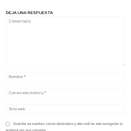
DEJA UNA RESPUESTA
Comentario:
No
Co
ele
Sit
we
Guardar mi nombre, correo electrónico y sitio web en este navegador la
próxima vez que comente.