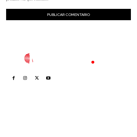
Inicio
Nayarit
Nacional
Policiaca
Opinión
Deportes
Edición Impresa
Sociales
Meridiano Vallarta
Contáctanos
meridianoredacción@gmail.com