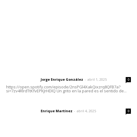
Tels. 3112143809 | 3112103211
Oficinas Generales: Av. Independencia #355, Tepic,
Nayarit
Letras del Director
Letras del director | Un grito en la pared
Jorge Enrique González
-
abril 1, 2025
Letras del director
0
https://open.spotify.com/episode/2nsPGl4XakQixzrq8QFB7a?
si=7zv4RlrdTtKfvEPKJrHDlQ Un grito en la pared es el sentido de...
El peatón y la ciudad
Enrique Martínez
-
abril 4, 2025
Letras del director
0
Las vacas de Huajimic