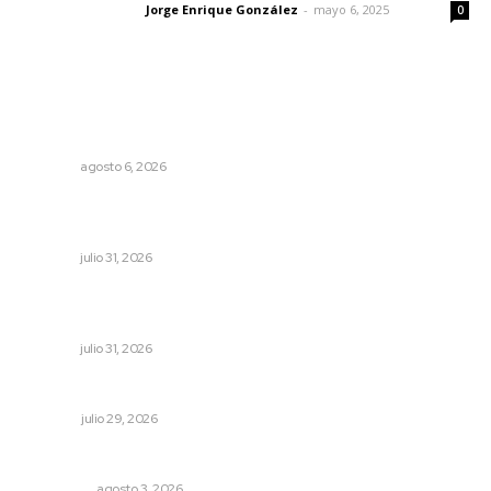
Jorge Enrique González
-
mayo 6, 2025
Letras del director
0
Lo más popular
Culpa Jalisco a Nayarit por falla del transporte
integrado
NAYARIT
agosto 6, 2026
Detectan permisos falsos para comercio ambulante en
playas
NAYARIT
julio 31, 2026
Promueve Juventino el legado Wixárika en Ciudad de
las Artes
NAYARIT
julio 31, 2026
Una declaración a tener en cuenta
OPINIÓN
julio 29, 2026
Eliminan delincuente en Bahía de Banderas
POLICIACA
agosto 3, 2026