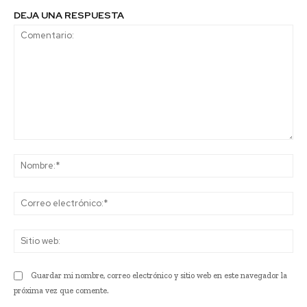
DEJA UNA RESPUESTA
Comentario:
No
Co
ele
Sit
we
Guardar mi nombre, correo electrónico y sitio web en este navegador la
próxima vez que comente.