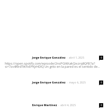
Tels. 3112143809 | 3112103211
Oficinas Generales: Av. Independencia #355, Tepic,
Nayarit
Letras del Director
Letras del director | Un grito en la pared
Jorge Enrique González
-
abril 1, 2025
Letras del director
0
https://open.spotify.com/episode/2nsPGl4XakQixzrq8QFB7a?
si=7zv4RlrdTtKfvEPKJrHDlQ Un grito en la pared es el sentido de...
Las vacas de Huajimic
Jorge Enrique González
-
mayo 6, 2025
Letras del director
0
El peatón y la ciudad
Enrique Martínez
-
abril 4, 2025
Letras del director
0