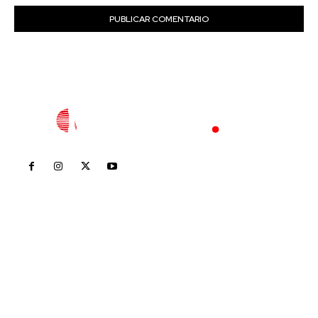
Inicio
Nayarit
Nacional
Policiaca
Opinión
Deportes
Edición Impresa
Sociales
Meridiano Vallarta
Contáctanos
meridianoredacción@gmail.com