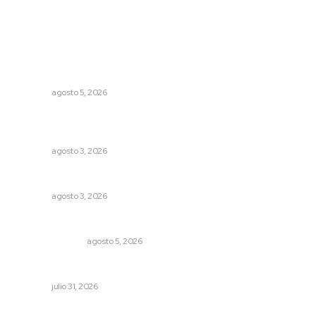
Lo más popular
Lluvias y maleantes dañaron planteles en distintos
municipios de Nayarit
NAYARIT
agosto 5, 2026
Promueven saberes ancestrales en la ruta Potrero
Tradicional
NAYARIT
agosto 3, 2026
Fortalecen infraestructura de salud
NAYARIT
agosto 3, 2026
Edición impresa 05 de agosto de 2026
EDICIÓN IMPRESA
agosto 5, 2026
Perciben certidumbre en Mercado Juan Escutia
NAYARIT
julio 31, 2026