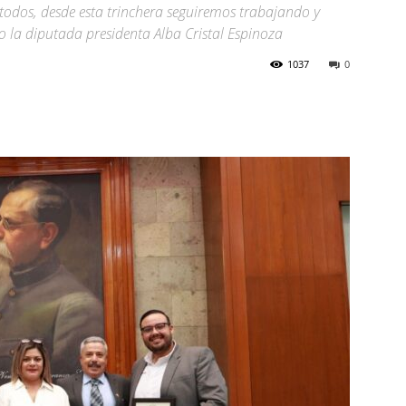
todos, desde esta trinchera seguiremos trabajando y
jo la diputada presidenta Alba Cristal Espinoza
1037
0