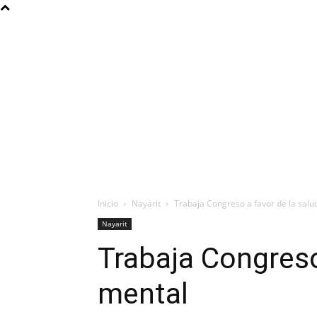
Inicio
Nayarit
Trabaja Congreso a favor de la salu
Nayarit
Trabaja Congreso
mental