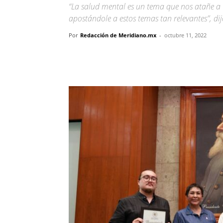
“La salud mental es un tema que nos atañe a 
apostándole a estos temas tan relevantes”, di
Por
Redacción de Meridiano.mx
-
octubre 11, 2022