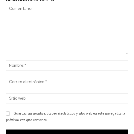
Comentario:
No
Co
ele
Sit
we
Guardar mi nombre, correo electrónico y sitio web en este navegador la
próxima vez que comente.