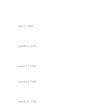
Lo más popular
Apuesta la UAN por una transformación sostenible
mediante ciencia e innovación tecnológica
NAYARIT
julio 31, 2026
Sancionan conductas de asedio para proteger la
tranquilidad comunitaria
NAYARIT
agosto 5, 2026
Impulsan proyectos productivos con créditos a tasa
cero de interés
NAYARIT
agosto 7, 2026
Galope
OPINIÓN
agosto 3, 2026
Destinarán más de 152 millones de pesos en becas Rita
Cetina
NAYARIT
agosto 5, 2026