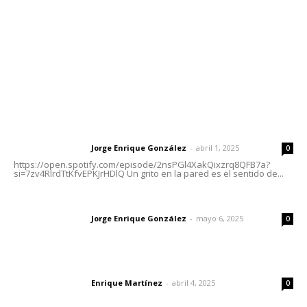
Oficinas Generales: Av. Independencia #355, Tepic,
Nayarit
Letras del Director
Letras del director | Un grito en la pared
Jorge Enrique González
-
abril 1, 2025
Letras del director
0
https://open.spotify.com/episode/2nsPGl4XakQixzrq8QFB7a?
si=7zv4RlrdTtKfvEPKJrHDlQ Un grito en la pared es el sentido de...
Las vacas de Huajimic
Jorge Enrique González
-
mayo 6, 2025
Letras del director
0
El peatón y la ciudad
Enrique Martínez
-
abril 4, 2025
Letras del director
0