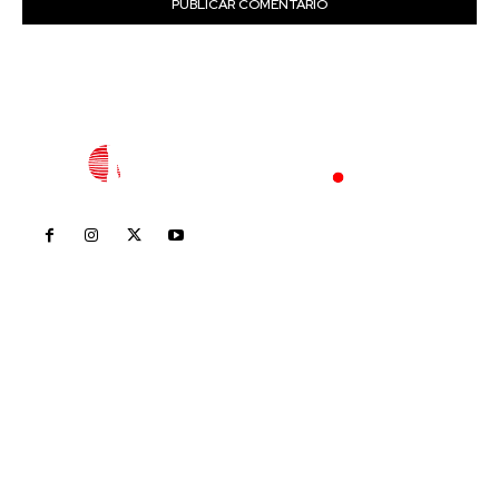
Inicio
Nayarit
Nacional
Policiaca
Opinión
Deportes
Edición Impresa
Sociales
Meridiano Vallarta
Contáctanos
meridianoredacción@gmail.com
Tels. 3112143809 | 3112103211