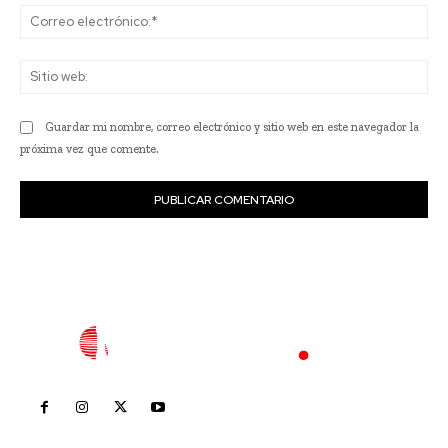
Co
ele
Sit
we
Guardar mi nombre, correo electrónico y sitio web en este navegador la
próxima vez que comente.