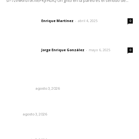
si=7zv4RlrdTtKfvEPKJrHDlQ Un grito en la pared es el sentido de...
El peatón y la ciudad
Enrique Martínez
-
abril 4, 2025
Letras del director
0
Las vacas de Huajimic
Jorge Enrique González
-
mayo 6, 2025
Letras del director
0
Lo más popular
¿Son los anexos males necesarios?
LA SERPENTINA
agosto 3, 2026
Refuerzan blindaje estatal ante conflictos en regiones
vecinas
NAYARIT
agosto 3, 2026
Perdió todo por las drogas, pero logró recuperar a su
familia