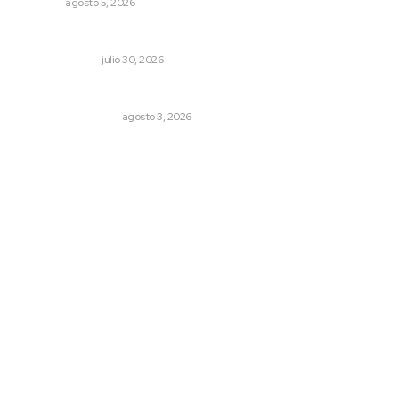
NAYARIT
agosto 5, 2026
La mitad del presupuesto de Tepic, le deben de predial
LA SERPENTINA
julio 30, 2026
Varios estados necesitan mejorar su economía
MONITOR POLÍTICO
agosto 3, 2026
Archivo mensual
agosto 2026
julio 2026
junio 2026
mayo 2026
abril 2026
marzo 2026