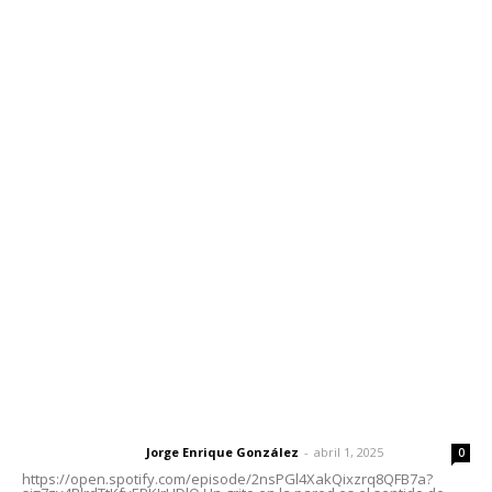
Inicio
Nayarit
Nacional
Policiaca
Opinión
Deportes
Edición Impresa
Sociales
Meridiano Vallarta
Contáctanos
meridianoredacción@gmail.com
Tels. 3112143809 | 3112103211
Oficinas Generales: Av. Independencia #355, Tepic,
Nayarit
Letras del Director
Letras del director | Un grito en la pared
Jorge Enrique González
-
abril 1, 2025
Letras del director
0
https://open.spotify.com/episode/2nsPGl4XakQixzrq8QFB7a?