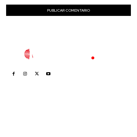
Inicio
Nayarit
Nacional
Policiaca
Opinión
Deportes
Edición Impresa
Sociales
Meridiano Vallarta
Contáctanos
meridianoredacción@gmail.com