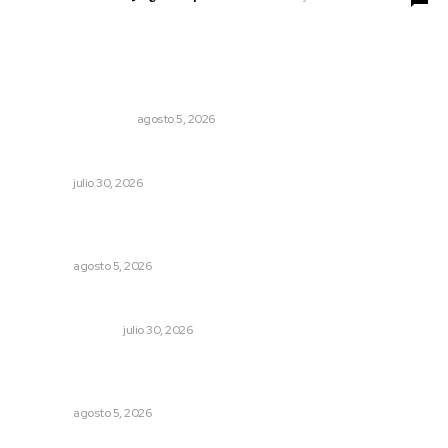
Lo más popular
Ráfagas citadinas
MONITOR POLÍTICO
agosto 5, 2026
IMSS Nayarit concreta doble procuración multiorgánica
NAYARIT
julio 30, 2026
Reafirma DIF Nayarit atención directa a comunidades
vulnerables
NAYARIT
agosto 5, 2026
Edición impresa 30 de julio de 2026
EDICIÓN IMPRESA
julio 30, 2026
Liquidación en ingenio de Puga se ejecuta a 985 pesos
por tonelada
NAYARIT
agosto 5, 2026