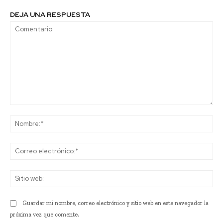
DEJA UNA RESPUESTA
Comentario:
No
Co
ele
Sit
we
Guardar mi nombre, correo electrónico y sitio web en este navegador la
próxima vez que comente.