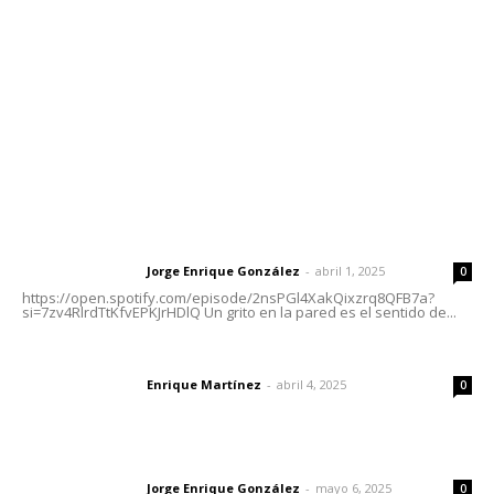
Tels. 3112143809 | 3112103211
Oficinas Generales: Av. Independencia #355, Tepic,
Nayarit
Letras del Director
Letras del director | Un grito en la pared
Jorge Enrique González
-
abril 1, 2025
Letras del director
0
https://open.spotify.com/episode/2nsPGl4XakQixzrq8QFB7a?
si=7zv4RlrdTtKfvEPKJrHDlQ Un grito en la pared es el sentido de...
El peatón y la ciudad
Enrique Martínez
-
abril 4, 2025
Letras del director
0
Las vacas de Huajimic
Jorge Enrique González
-
mayo 6, 2025
Letras del director
0