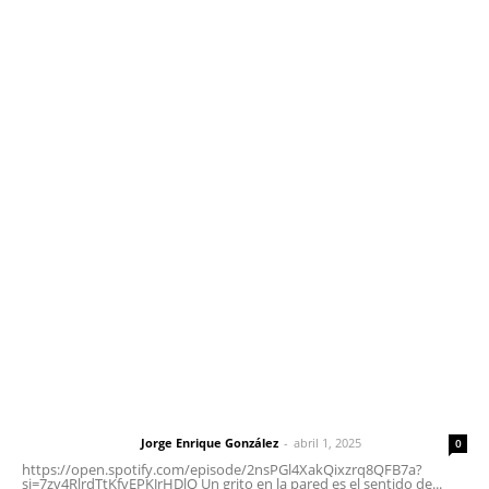
Edición Impresa
Sociales
Meridiano Vallarta
Contáctanos
meridianoredacción@gmail.com
Tels. 3112143809 | 3112103211
Oficinas Generales: Av. Independencia #355, Tepic,
Nayarit
Letras del Director
Letras del director | Un grito en la pared
Jorge Enrique González
-
abril 1, 2025
Letras del director
0
https://open.spotify.com/episode/2nsPGl4XakQixzrq8QFB7a?
si=7zv4RlrdTtKfvEPKJrHDlQ Un grito en la pared es el sentido de...