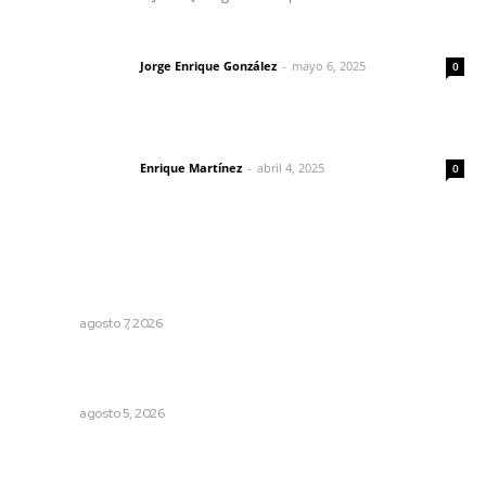
Las vacas de Huajimic
Jorge Enrique González
-
mayo 6, 2025
Letras del director
0
El peatón y la ciudad
Enrique Martínez
-
abril 4, 2025
Letras del director
0
Lo más popular
Fortalecen vínculos entre sector educativo y gobierno
de Nayarit
NAYARIT
agosto 7, 2026
Establecen precio de garantía para ganado en
Compostela
NAYARIT
agosto 5, 2026
Impulsan proyectos productivos con créditos a tasa
cero de interés