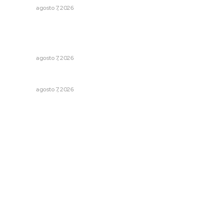
NAYARIT
agosto 7, 2026
Queremos que el próximo gobernador sepa leer y
escribir // La semblanza político literaria de Julián
Gascón
NAYARIT
agosto 7, 2026
Culmina El Molino liquidación productores de caña
NAYARIT
agosto 7, 2026
Archivo mensual
agosto 2026
julio 2026
junio 2026
mayo 2026
abril 2026