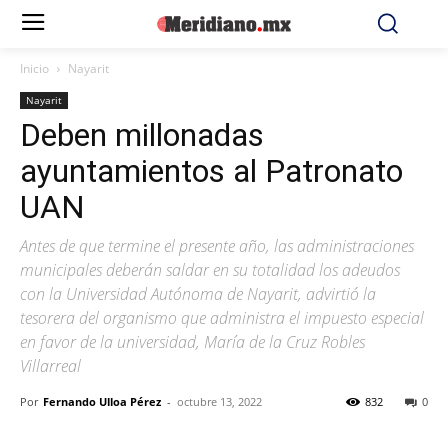
Inicio
Nayarit
Nayarit
Deben millonadas
ayuntamientos al Patronato
UAN
Antes de que termine el presente año, las administraciones
municipales deberán saldar en su totalidad los adeudos
con la Universidad Autónoma de Nayarit, advirtió la
tesorera del organismo que administra el impuesto especial
en favor de la universidad, María de la Cruz Robles
Villarreal
Por
Fernando Ulloa Pérez
-
octubre 13, 2022
832
0