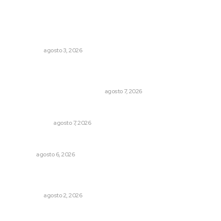
Lo más popular
Ocho jornaleros heridos en accidente en la carretera
Compostela-San Blas
POLICIACA
agosto 3, 2026
La Princesa Mololoa y el tóxico que se convirtió en
volcán
LA HISTORIA TAMBIÉN ES NOTICIA
agosto 7, 2026
Ni los veo ni los oigo
OTRAS VOCES
agosto 7, 2026
Celebrarán feria de lenguas indígenas
NAYARIT
agosto 6, 2026
Madrugada de terror en Tepic: borrachas provocan
aparatoso accidente y huye
POLICIACA
agosto 2, 2026