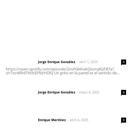
Oficinas Generales: Av. Independencia #355, Tepic,
Nayarit
Letras del Director
Letras del director | Un grito en la pared
Jorge Enrique González
-
abril 1, 2025
Letras del director
0
https://open.spotify.com/episode/2nsPGl4XakQixzrq8QFB7a?
si=7zv4RlrdTtKfvEPKJrHDlQ Un grito en la pared es el sentido de...
Las vacas de Huajimic
Jorge Enrique González
-
mayo 6, 2025
Letras del director
0
El peatón y la ciudad
Enrique Martínez
-
abril 4, 2025
Letras del director
0