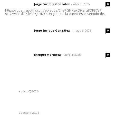
Jorge Enrique González
-
abril 1, 2025
Letras del director
0
https://open.spotify.com/episode/2nsPGl4XakQixzrq8QFB7a?
si=7zv4RlrdTtKfvEPKJrHDlQ Un grito en la pared es el sentido de...
Las vacas de Huajimic
Jorge Enrique González
-
mayo 6, 2025
Letras del director
0
El peatón y la ciudad
Enrique Martínez
-
abril 4, 2025
Letras del director
0
Lo más popular
Capacitan a funcionarios de Tepic en sensibilización
sobre autismo
NAYARIT
agosto 7, 2026
Abren convocatoria de ingreso para la Escuela de Bellas
Artes
NAYARIT
agosto 4, 2026