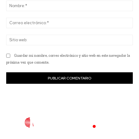
No
Co
ele
Sit
we
Guardar mi nombre, correo electrónico y sitio web en este navegador la
próxima vez que comente.