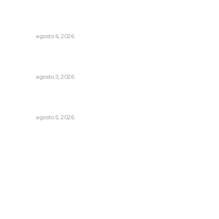
Supervisan normas de calidad en establecimientos
turísticos de Tepic
NAYARIT
agosto 6, 2026
Fortalecen atención social con nuevas sedes para la
niñez nayarita
NAYARIT
agosto 3, 2026
Instalan módulo de atención contra adicciones en plaza
principal
NAYARIT
agosto 5, 2026
Archivo mensual
agosto 2026
julio 2026
junio 2026