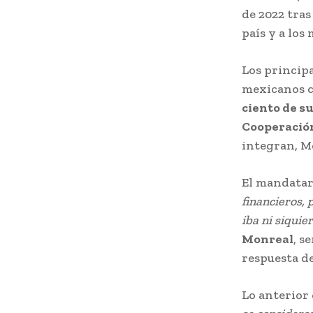
de 2022 tras
país y a los
Los princip
mexicanos c
ciento de s
Cooperación
integran, M
El mandatari
financieros, 
iba ni siquie
Monreal
, s
respuesta de
Lo anterior