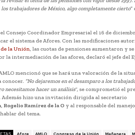
ía revisar el tema de las pensiones con vigor desde 1997. 
a los trabajadores de México, algo completamente cierto
”
el Consejo Coordinador Empresarial el 16 de diciembr
car el sistema de Afores. Con las modificaciones autor
de la Unión
, las cuotas de pensiones aumentaron y se
or la intermediación de las afores, declaró el jefe del E
 AMLO mencionó que se hará una valoración de la situ
a conocer.
“No dejaremos en el desamparo a los trabajad
ro necesitamos hacer un análisis
“, se comprometió el pr
. Además hizo una invitación dirigida al secretario
a
,
Rogelio Ramírez de la O
y al responsable del manejo
hablar del tema.
UETAS
Afore
AMLO
Congreso de la Unión
Mañanera
M