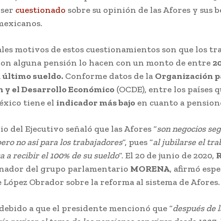
 ser
cuestionado
sobre su opinión de las Afores y sus b
 mexicanos.
ales motivos de estos cuestionamientos son que los tr
on alguna pensión lo hacen con un monto de entre
20
u último sueldo.
Conforme datos de la
Organización p
 y el Desarrollo Económico
(OCDE), entre los países q
éxico tiene el
indicador más bajo
en cuanto a pension
o del Ejecutivo señaló que las Afores “
son negocios seg
pero no así para los trabajadores
“, pues “
al jubilarse el tr
ra a recibir el 100% de su sueldo
“. El 20 de junio de 2020,
R
enador del grupo parlamentario
MORENA
, afirmó esp
 López Obrador sobre la reforma al sistema de Afores.
 debido a que el presidente mencionó que “
después de 