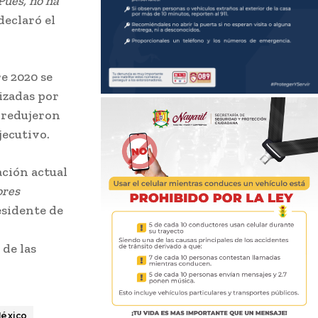
Pues, no ha
 declaró el
e 2020 se
izadas por
 redujeron
jecutivo.
ación actual
ores
esidente de
 de las
éxico