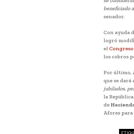
se considerar
beneficiado 
senador.
Con ayuda d
logró modifi
el
Congreso 
los cobros p
Por último,
que se dará 
jubilados, pe
la República
de
Haciend
Afores para 
ETIQ