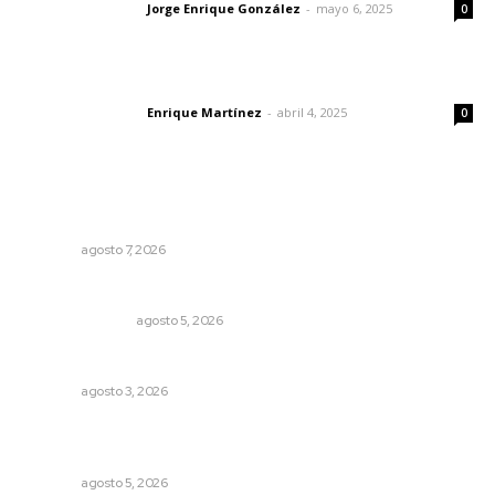
Jorge Enrique González
-
mayo 6, 2025
Letras del director
0
El peatón y la ciudad
Enrique Martínez
-
abril 4, 2025
Letras del director
0
Lo más popular
Preparan cooperativistas zafra camaronera
NAYARIT
agosto 7, 2026
Edición impresa 05 de agosto de 2026
EDICIÓN IMPRESA
agosto 5, 2026
Caen ingresos por remesas durante el primer semestre
NAYARIT
agosto 3, 2026
Regresa guerrero de estilo Ixtlán del Río que estuvo
exhibido en el Met de Nueva York
NAYARIT
agosto 5, 2026