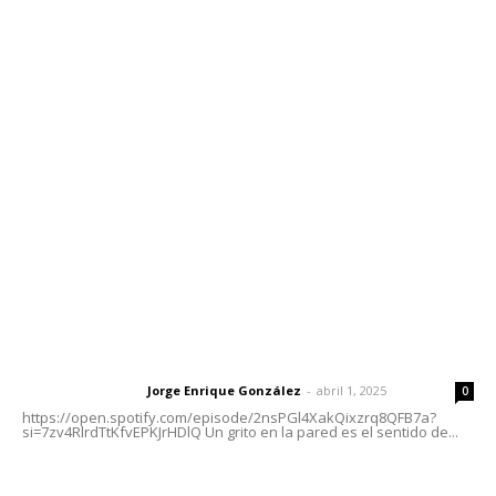
Contáctanos
meridianoredacción@gmail.com
Tels. 3112143809 | 3112103211
Oficinas Generales: Av. Independencia #355, Tepic,
Nayarit
Letras del Director
Letras del director | Un grito en la pared
Jorge Enrique González
-
abril 1, 2025
Letras del director
0
https://open.spotify.com/episode/2nsPGl4XakQixzrq8QFB7a?
si=7zv4RlrdTtKfvEPKJrHDlQ Un grito en la pared es el sentido de...
Las vacas de Huajimic