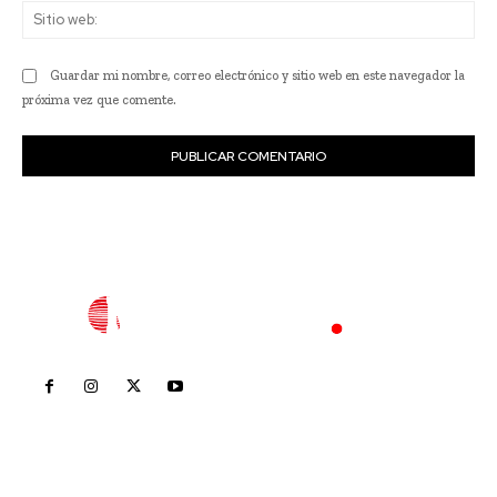
Sit
we
Guardar mi nombre, correo electrónico y sitio web en este navegador la
próxima vez que comente.
Inicio
Nayarit
Nacional
Policiaca
Opinión
Deportes
Edición Impresa
Sociales
Meridiano Vallarta