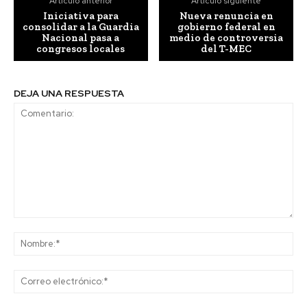
Artículo anterior
Artículo siguiente
Iniciativa para
Nueva renuncia en
consolidar a la Guardia
gobierno federal en
Nacional pasa a
medio de controversia
congresos locales
del T-MEC
DEJA UNA RESPUESTA
Comentario:
No
Co
ele