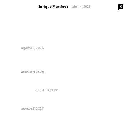
Enrique Martínez
-
abril 4, 2025
Letras del director
0
Lo más popular
Fortalecen formación de profesionales de la salud en el
IMSS
NAYARIT
agosto 3, 2026
Urgen a municipios a formalizar comités de protección
civil
NAYARIT
agosto 4, 2026
Edición impresa 03 de agosto de 2026
EDICIÓN IMPRESA
agosto 3, 2026
Alertan sobre riesgos de acoso en redes sociales
NAYARIT
agosto 6, 2026
El ser humano ―vivo y difunto― es como un soplo,
como una sombra que pasa