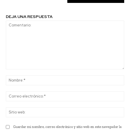
DEJA UNA RESPUESTA
Comentario:
No
Co
ele
Sit
we
Guardar mi nombre, correo electrónico y sitio web en este navegador la