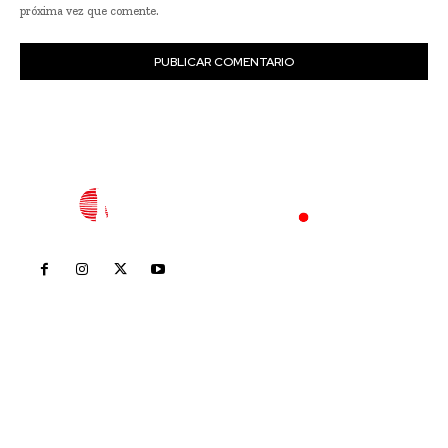
próxima vez que comente.
Inicio
Nayarit
Nacional
Policiaca
Opinión
Deportes
Edición Impresa
Sociales
Meridiano Vallarta
Contáctanos