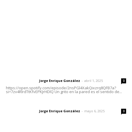
meridianoredacción@gmail.com
Tels. 3112143809 | 3112103211
Oficinas Generales: Av. Independencia #355, Tepic,
Nayarit
Letras del Director
Letras del director | Un grito en la pared
Jorge Enrique González
-
abril 1, 2025
Letras del director
0
https://open.spotify.com/episode/2nsPGl4XakQixzrq8QFB7a?
si=7zv4RlrdTtKfvEPKJrHDlQ Un grito en la pared es el sentido de...
Las vacas de Huajimic
Jorge Enrique González
-
mayo 6, 2025
Letras del director
0
El peatón y la ciudad