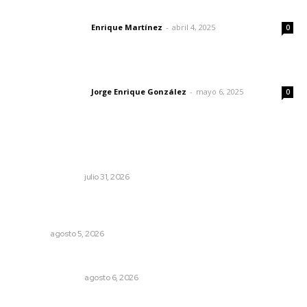
El peatón y la ciudad
Enrique Martínez
-
abril 4, 2025
Letras del director
0
Las vacas de Huajimic
Jorge Enrique González
-
mayo 6, 2025
Letras del director
0
Lo más popular
Edición impresa 01 de agosto de 2026
EDICIÓN IMPRESA
julio 31, 2026
Instalan módulo de atención contra adicciones en plaza
principal
NAYARIT
agosto 5, 2026
Edición impresa 06 de agosto de 2026
EDICIÓN IMPRESA
agosto 6, 2026
Alertan por tramos de alta peligrosidad