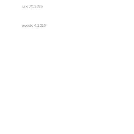
NAYARIT
julio 30, 2026
Analizan impacto de adicciones en la salud mental
NAYARIT
agosto 4, 2026
Archivo mensual
agosto 2026
julio 2026
junio 2026
mayo 2026
abril 2026
marzo 2026
© 2024 Meridiano.mx - Todos los derechos reservados