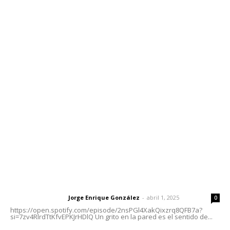
Contáctanos
meridianoredacción@gmail.com
Tels. 3112143809 | 3112103211
Oficinas Generales: Av. Independencia #355, Tepic,
Nayarit
Letras del Director
Letras del director | Un grito en la pared
Jorge Enrique González
-
abril 1, 2025
Letras del director
0
https://open.spotify.com/episode/2nsPGl4XakQixzrq8QFB7a?
si=7zv4RlrdTtKfvEPKJrHDlQ Un grito en la pared es el sentido de...