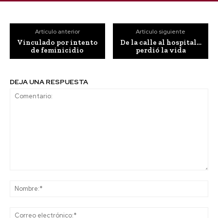
Artículo anterior
Artículo siguiente
Vinculado por intento
De la calle al hospital…
de feminicidio
perdió la vida
DEJA UNA RESPUESTA
Comentario:
No
Co