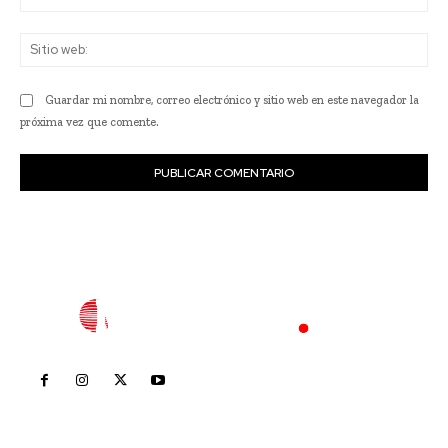
ele
Sit
we
Guardar mi nombre, correo electrónico y sitio web en este navegador la
próxima vez que comente.
Inicio
Nayarit
Nacional
Policiaca
Opinión
Deportes
Edición Impresa
Sociales
Meridiano Vallarta