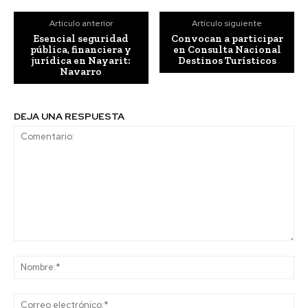
Artículo anterior
Artículo siguiente
Esencial seguridad
Convocan a participar
pública, financiera y
en Consulta Nacional
jurídica en Nayarit:
Destinos Turísticos
Navarro
DEJA UNA RESPUESTA
Comentario:
No
Co