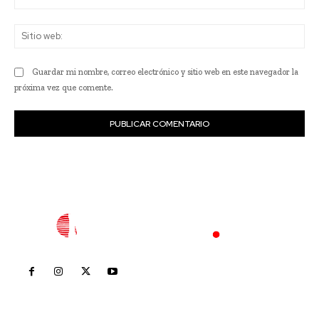
ele
Sit
we
Guardar mi nombre, correo electrónico y sitio web en este navegador la
próxima vez que comente.
Inicio
Nayarit
Nacional
Policiaca
Opinión
Deportes
Edición Impresa
Sociales
Meridiano Vallarta