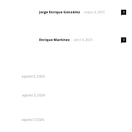
Las vacas de Huajimic
Jorge Enrique González
-
mayo 6, 2025
Letras del director
0
El peatón y la ciudad
Enrique Martínez
-
abril 4, 2025
Letras del director
0
Lo más popular
Sancionarán cobro obligatorio de propinas
NAYARIT
agosto 5, 2026
Las razones y los días por definir
OPINIÓN
agosto 3, 2026
Vinculan a sector artesanal con la actividad turística
estatal
NAYARIT
agosto 7, 2026
Rehabilitan infraestructura de preparatorias de la UAN