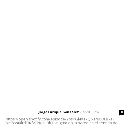
Contáctanos
meridianoredacción@gmail.com
Tels. 3112143809 | 3112103211
Oficinas Generales: Av. Independencia #355, Tepic,
Nayarit
Letras del Director
Letras del director | Un grito en la pared
Jorge Enrique González
-
abril 1, 2025
Letras del director
0
https://open.spotify.com/episode/2nsPGl4XakQixzrq8QFB7a?
si=7zv4RlrdTtKfvEPKJrHDlQ Un grito en la pared es el sentido de...