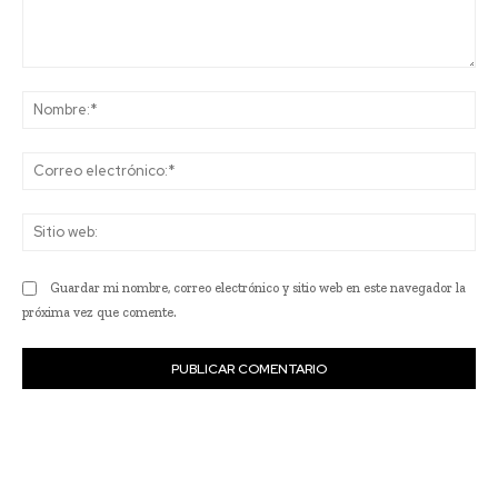
Comentario:
No
Co
ele
Sit
we
Guardar mi nombre, correo electrónico y sitio web en este navegador la
próxima vez que comente.