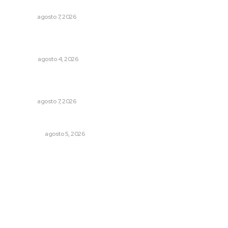
Preparan cooperativistas zafra camaronera
NAYARIT
agosto 7, 2026
Buen gobierno, buen liderazgo y la amenaza de la
politiquería
OPINIÓN
agosto 4, 2026
Reconocen a jóvenes por impulsar proyectos
comunitarios
NAYARIT
agosto 7, 2026
Árboles aplastan casas y camioneta en Tepic
POLICIACA
agosto 5, 2026
Archivo mensual
agosto 2026
julio 2026