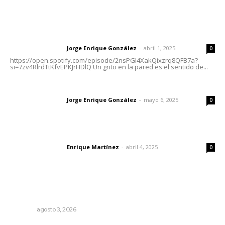
Letras del Director
Letras del director | Un grito en la pared
Jorge Enrique González
-
abril 1, 2025
Letras del director
0
https://open.spotify.com/episode/2nsPGl4XakQixzrq8QFB7a?
si=7zv4RlrdTtKfvEPKJrHDlQ Un grito en la pared es el sentido de...
Las vacas de Huajimic
Jorge Enrique González
-
mayo 6, 2025
Letras del director
0
El peatón y la ciudad
Enrique Martínez
-
abril 4, 2025
Letras del director
0
Lo más popular
Busca CECAN a los mejores cortometrajes nayaritas
NAYARIT
agosto 3, 2026