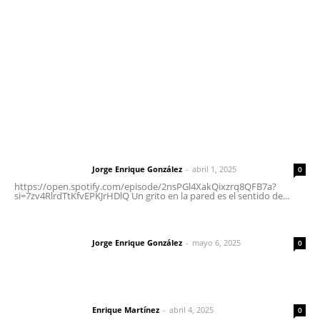
Tels. 3112143809 | 3112103211
Oficinas Generales: Av. Independencia #355, Tepic,
Nayarit
Letras del Director
Letras del director | Un grito en la pared
Jorge Enrique González
-
abril 1, 2025
Letras del director
0
https://open.spotify.com/episode/2nsPGl4XakQixzrq8QFB7a?
si=7zv4RlrdTtKfvEPKJrHDlQ Un grito en la pared es el sentido de...
Las vacas de Huajimic
Jorge Enrique González
-
mayo 6, 2025
Letras del director
0
El peatón y la ciudad
Enrique Martínez
-
abril 4, 2025
Letras del director
0