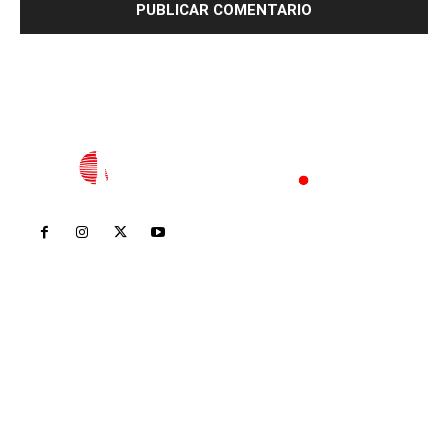
Inicio
Nayarit
Nacional
Policiaca
Opinión
Deportes
Edición Impresa
Sociales
Meridiano Vallarta
Contáctanos
meridianoredacción@gmail.com