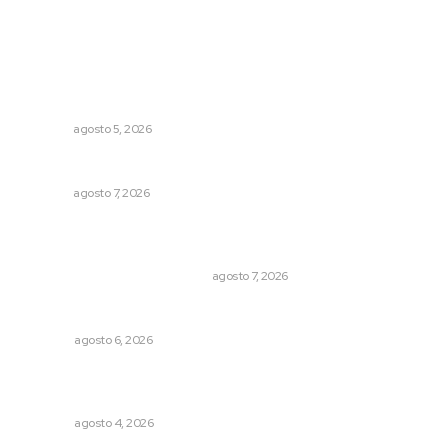
Lo más popular
Regresa guerrero de estilo Ixtlán del Río que estuvo
exhibido en el Met de Nueva York
NAYARIT
agosto 5, 2026
Reciben escuelas equipamiento
NAYARIT
agosto 7, 2026
La Princesa Mololoa y el tóxico que se convirtió en
volcán
LA HISTORIA TAMBIÉN ES NOTICIA
agosto 7, 2026
El ’68 y evolución de la democracia
OPINIÓN
agosto 6, 2026
Buen gobierno, buen liderazgo y la amenaza de la
politiquería
OPINIÓN
agosto 4, 2026