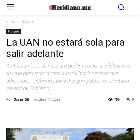
Inicio
Nayarit
Nayarit
La UAN no estará sola para
salir adelante
“Se buscan los sistemas para poder acceder a créditos o en
su caso para tener acceso a participaciones federales
adicionales”, informó Juan Echeagaray Becerra, secretario
general de Gobierno
Por
Oscar Gil
-
octubre 17, 2022
796
0