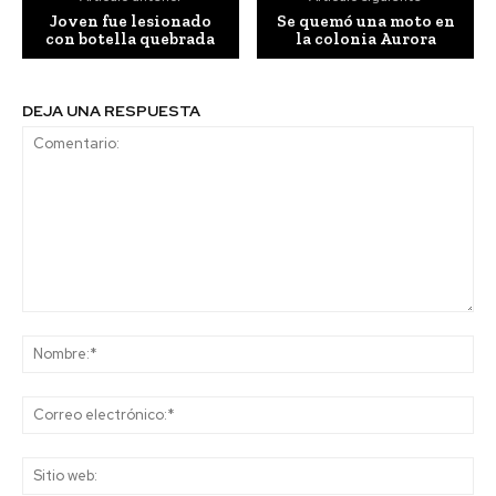
Joven fue lesionado
Se quemó una moto en
con botella quebrada
la colonia Aurora
DEJA UNA RESPUESTA
Comentario:
No
Co
ele
Sit
we