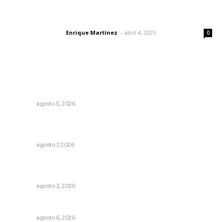
El peatón y la ciudad
Enrique Martínez
-
abril 4, 2025
Letras del director
0
Lo más popular
Destinarán más de 152 millones de pesos en becas Rita
Cetina
NAYARIT
agosto 5, 2026
Abrirá Walmart sucursal en Xalisco con inversión
millonaria
NAYARIT
agosto 7, 2026
Advierten inconsistencia en reparación del daño por
delito de corrupción de menores
NAYARIT
agosto 3, 2026
Preparan la Feria de Regreso a Clases
NAYARIT
agosto 6, 2026