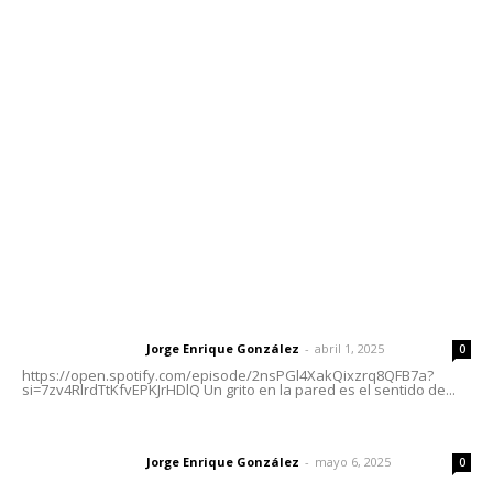
Contáctanos
meridianoredacción@gmail.com
Tels. 3112143809 | 3112103211
Oficinas Generales: Av. Independencia #355, Tepic,
Nayarit
Letras del Director
Letras del director | Un grito en la pared
Jorge Enrique González
-
abril 1, 2025
Letras del director
0
https://open.spotify.com/episode/2nsPGl4XakQixzrq8QFB7a?
si=7zv4RlrdTtKfvEPKJrHDlQ Un grito en la pared es el sentido de...
Las vacas de Huajimic
Jorge Enrique González
-
mayo 6, 2025
Letras del director
0