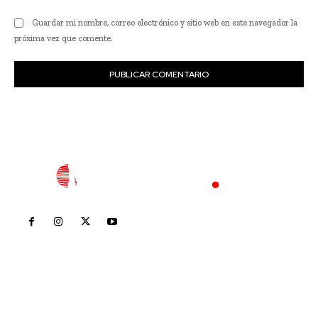
Guardar mi nombre, correo electrónico y sitio web en este navegador la
próxima vez que comente.
Inicio
Nayarit
Nacional
Policiaca
Opinión
Deportes
Edición Impresa
Sociales
Meridiano Vallarta