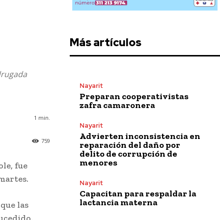
Más artículos
adrugada
Nayarit
Preparan cooperativistas
zafra camaronera
1
min.
Nayarit
Advierten inconsistencia en
759
reparación del daño por
delito de corrupción de
menores
le, fue
martes.
Nayarit
Capacitan para respaldar la
lactancia materna
que las
ucedido.