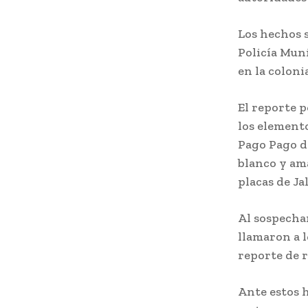
Los hechos 
Policía Mun
en la coloni
El reporte p
los elemento
Pago Pago d
blanco y ama
placas de Ja
Al sospechar
llamaron a l
reporte de 
Ante estos 