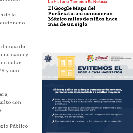
La Historia También Es Noticia
El Google Maps del
Porfiriato: así conocieron
s de la
México miles de niños hace
abandonado
más de un siglo
gilancia de
 Americana y
an, color
28 y con
era,
sultó con
e.
rio Público