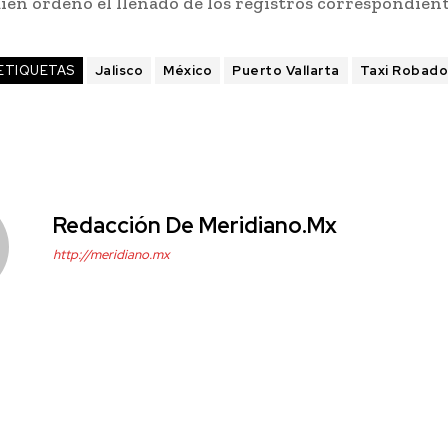
ien ordenó el llenado de los registros correspondient
ETIQUETAS
Jalisco
México
Puerto Vallarta
Taxi Robado
Redacción De Meridiano.mx
http://meridiano.mx