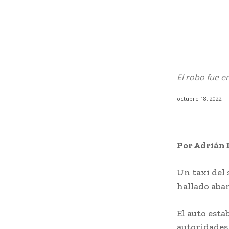
El robo fue e
octubre 18, 2022
Por Adrián 
Un taxi del 
hallado aba
El auto est
autoridades 