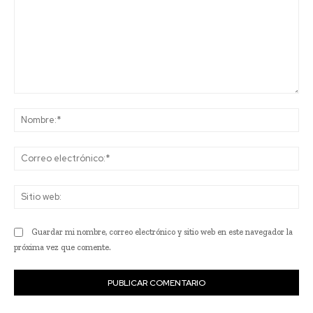
Comentario:
No
Co
ele
Sit
we
Guardar mi nombre, correo electrónico y sitio web en este navegador la
próxima vez que comente.