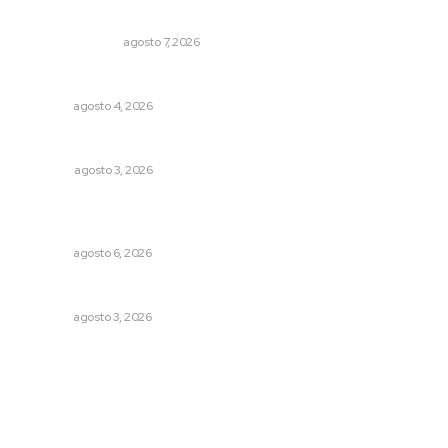
Edición impresa 07 de junio de 2026
EDICIÓN IMPRESA
agosto 7, 2026
Nayarit, en alerta por los accidentes viales
NAYARIT
agosto 4, 2026
Galope
OPINIÓN
agosto 3, 2026
Promueven igualdad de derechos para personas con
discapacidad
NAYARIT
agosto 6, 2026
Caen ingresos por remesas durante el primer semestre
NAYARIT
agosto 3, 2026
Archivo mensual