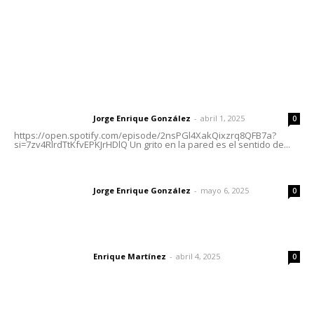
Nayarit
Letras del Director
Letras del director | Un grito en la pared
Jorge Enrique González
-
abril 1, 2025
Letras del director
0
https://open.spotify.com/episode/2nsPGl4XakQixzrq8QFB7a?
si=7zv4RlrdTtKfvEPKJrHDlQ Un grito en la pared es el sentido de...
Las vacas de Huajimic
Jorge Enrique González
-
mayo 6, 2025
Letras del director
0
El peatón y la ciudad
Enrique Martínez
-
abril 4, 2025
Letras del director
0
Lo más popular