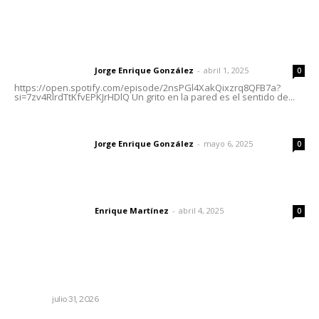
Letras del Director
Letras del director | Un grito en la pared
Jorge Enrique González
-
abril 1, 2025
Letras del director
0
https://open.spotify.com/episode/2nsPGl4XakQixzrq8QFB7a?
si=7zv4RlrdTtKfvEPKJrHDlQ Un grito en la pared es el sentido de...
Las vacas de Huajimic
Jorge Enrique González
-
mayo 6, 2025
Letras del director
0
El peatón y la ciudad
Enrique Martínez
-
abril 4, 2025
Letras del director
0
Lo más popular
Podrían cerrar anexos en la capital
NAYARIT
julio 31, 2026