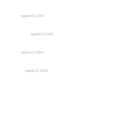
Perdió todo por las drogas, pero logró recuperar a su
familia
NAYARIT
agosto 5, 2026
Autócrata, con distancia
OTRAS VOCES
agosto 3, 2026
Caen ingresos por remesas durante el primer semestre
NAYARIT
agosto 3, 2026
Árboles aplastan casas y camioneta en Tepic
POLICIACA
agosto 5, 2026
Archivo mensual
agosto 2026
julio 2026
junio 2026