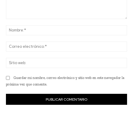
Comentario:
No
Co
ele
Sit
we
Guardar mi nombre, correo electrónico y sitio web en este navegador la
próxima vez que comente.