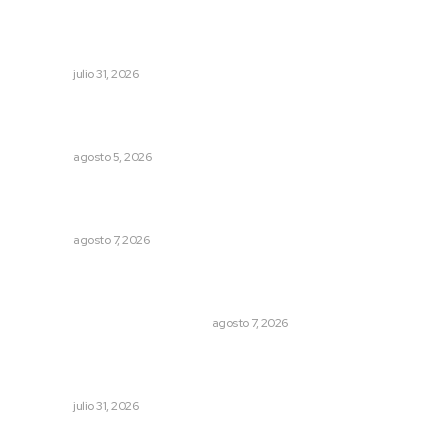
Impulsan competitividad turística mediante diálogo
directo en Santa María
NAYARIT
julio 31, 2026
Regresa guerrero de estilo Ixtlán del Río que estuvo
exhibido en el Met de Nueva York
NAYARIT
agosto 5, 2026
Promueven ruta deportiva y ecoturismo en la Sierra del
Café
NAYARIT
agosto 7, 2026
La Princesa Mololoa y el tóxico que se convirtió en
volcán
LA HISTORIA TAMBIÉN ES NOTICIA
agosto 7, 2026
Fortalecen coordinación para consolidar el Sistema
Universal de Salud
NAYARIT
julio 31, 2026