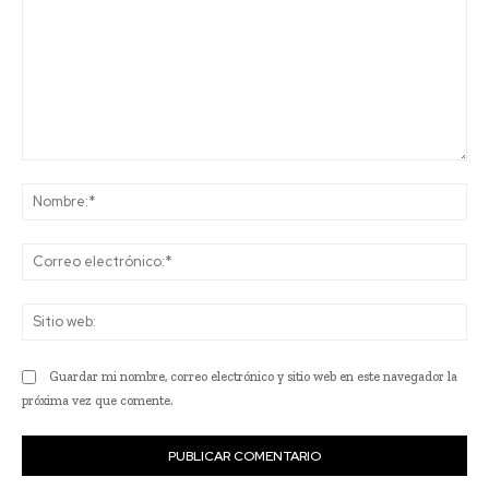
Comentario:
No
Co
ele
Sit
we
Guardar mi nombre, correo electrónico y sitio web en este navegador la
próxima vez que comente.