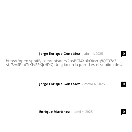
Nayarit
Letras del Director
Letras del director | Un grito en la pared
Jorge Enrique González
-
abril 1, 2025
Letras del director
0
https://open.spotify.com/episode/2nsPGl4XakQixzrq8QFB7a?
si=7zv4RlrdTtKfvEPKJrHDlQ Un grito en la pared es el sentido de...
Las vacas de Huajimic
Jorge Enrique González
-
mayo 6, 2025
Letras del director
0
El peatón y la ciudad
Enrique Martínez
-
abril 4, 2025
Letras del director
0
Lo más popular