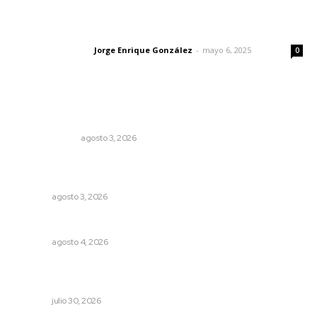
Las vacas de Huajimic
Jorge Enrique González
-
mayo 6, 2025
Letras del director
0
Lo más popular
Policías municipales adultas
LA SERPENTINA
agosto 3, 2026
Impulsan ruta turística en San Blas; Mecatán: Tierra de
Agua, Senderos y Plátanos
NAYARIT
agosto 3, 2026
Nayarit, en alerta por los accidentes viales
NAYARIT
agosto 4, 2026
Esperan 50 mil visitantes en el Pico Rivera Sports Arena;
preparan Feria de Nayarit en California
NAYARIT
julio 30, 2026