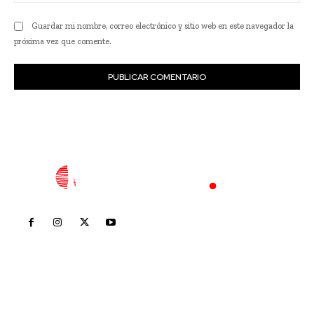
we
Guardar mi nombre, correo electrónico y sitio web en este navegador la
próxima vez que comente.
Inicio
Nayarit
Nacional
Policiaca
Opinión
Deportes
Edición Impresa
Sociales
Meridiano Vallarta