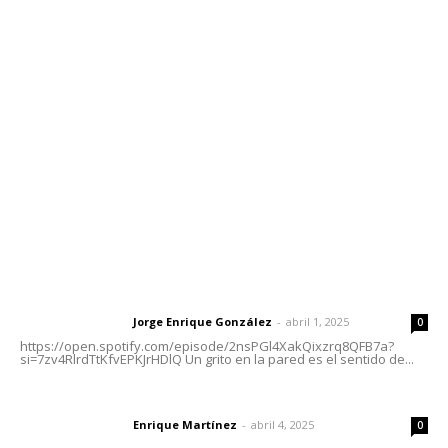
Contáctanos
meridianoredacción@gmail.com
Tels. 3112143809 | 3112103211
Oficinas Generales: Av. Independencia #355, Tepic,
Nayarit
Letras del Director
Letras del director | Un grito en la pared
Jorge Enrique González
-
abril 1, 2025
Letras del director
0
https://open.spotify.com/episode/2nsPGl4XakQixzrq8QFB7a?
si=7zv4RlrdTtKfvEPKJrHDlQ Un grito en la pared es el sentido de...
El peatón y la ciudad
Enrique Martínez
-
abril 4, 2025
Letras del director
0