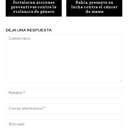
Fortalecen acciones
Bahía, presente en
preventivas contra la
lucha contra el cáncer
violencia de género
de mama
DEJA UNA RESPUESTA
Comentario:
No
Co
ele
Sit