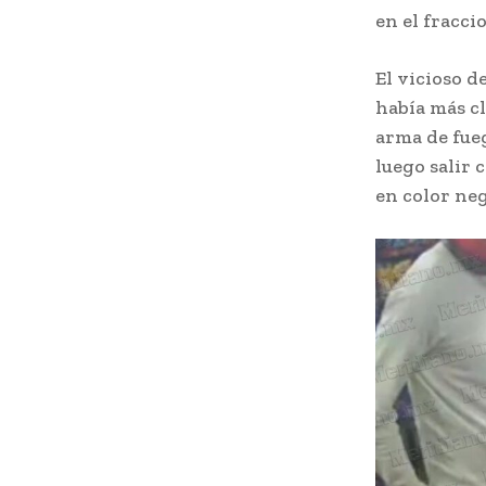
en el fracci
El vicioso 
había más c
arma de fueg
luego salir 
en color neg