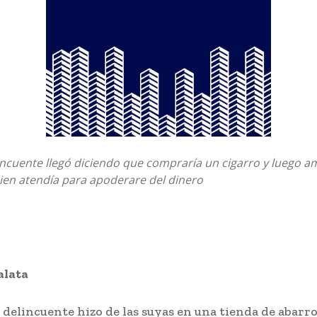
lincuente llegó diciendo que compraría un cigarro y luego 
ien atendía para apoderare del dinero
alata
 delincuente hizo de las suyas en una tienda de abarr