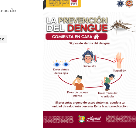
aras de
bo