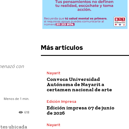
Más artículos
amenazó con
Nayarit
Convoca Universidad
Autónoma de Nayarit a
certamen nacional de arte
Menos de 1
min.
Edición Impresa
Edición impresa 07 de junio
de 2026
618
Nayarit
otes ubicada