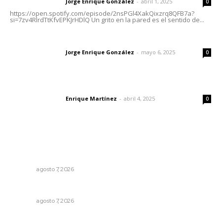
Jorge Enrique González
-
abril 1, 2025
Letras del director
0
https://open.spotify.com/episode/2nsPGl4XakQixzrq8QFB7a?
si=7zv4RlrdTtKfvEPKJrHDlQ Un grito en la pared es el sentido de...
Las vacas de Huajimic
Jorge Enrique González
-
mayo 6, 2025
Letras del director
0
El peatón y la ciudad
Enrique Martínez
-
abril 4, 2025
Letras del director
0
Lo más popular
Analizan potencial minero en diversas regiones del
estado
NAYARIT
agosto 7, 2026
Honran el legado del maestro Mariano Valadez Navarro
NAYARIT
agosto 7, 2026
Ni los veo ni los oigo