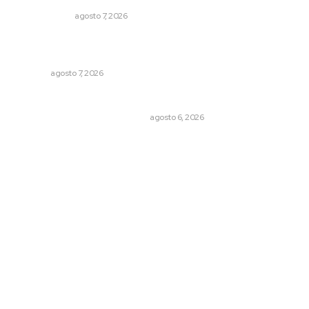
OTRAS VOCES
agosto 7, 2026
Impulsan vocaciones tecnológicas mediante ciencia de
datos y robótica
NAYARIT
agosto 7, 2026
Cuando el río suena, ¿quién escucha?
EL ATAQUE DE LOS QUE OBSERVAN
agosto 6, 2026
Archivo mensual
agosto 2026
julio 2026
junio 2026
mayo 2026
abril 2026