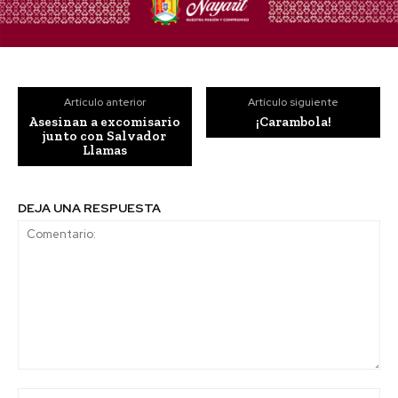
Artículo anterior
Artículo siguiente
Asesinan a excomisario
¡Carambola!
junto con Salvador
Llamas
DEJA UNA RESPUESTA
Comentario:
No