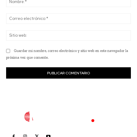
Co
ele
Sit
we
Guardar mi nombre, correo electrónico y sitio web en este navegador la
próxima vez que comente.